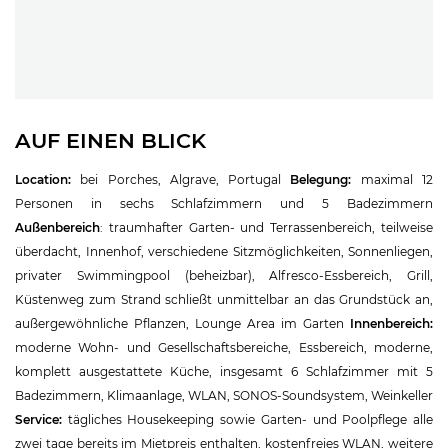
AUF EINEN BLICK
Location:
bei Porches, Algrave, Portugal
Belegung:
maximal 12
Personen in sechs Schlafzimmern und 5 Badezimmern
Außenbereich
: traumhafter Garten- und Terrassenbereich, teilweise
überdacht, Innenhof, verschiedene Sitzmöglichkeiten, Sonnenliegen,
privater Swimmingpool (beheizbar), Alfresco-Essbereich, Grill,
Küstenweg zum Strand schließt unmittelbar an das Grundstück an,
außergewöhnliche Pflanzen, Lounge Area im Garten
Innenbereich:
moderne Wohn- und Gesellschaftsbereiche, Essbereich, moderne,
komplett ausgestattete Küche, insgesamt 6 Schlafzimmer mit 5
Badezimmern, Klimaanlage, WLAN, SONOS-Soundsystem, Weinkeller
Service:
tägliches Housekeeping sowie Garten- und Poolpflege alle
zwei tage bereits im Mietpreis enthalten, kostenfreies WLAN, weitere