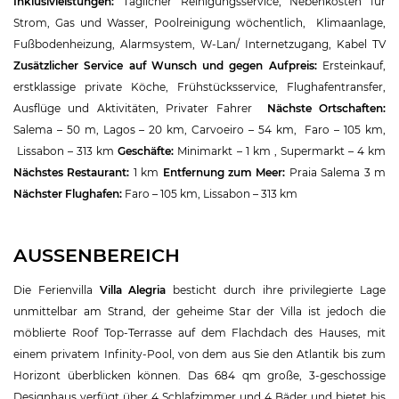
Inklusivleistungen
:
Täglicher Reinigungsservice, Nebenkosten für
Strom, Gas und Wasser, Poolreinigung wöchentlich, Klimaanlage,
Fußbodenheizung, Alarmsystem, W-Lan/ Internetzugang, Kabel TV
Zusätzlicher Service auf Wunsch und gegen Aufpreis:
Ersteinkauf,
erstklassige private Köche, Frühstücksservice, Flughafentransfer,
Ausflüge und Aktivitäten, Privater Fahrer
Nächste Ortschaften:
Salema – 50 m, Lagos – 20 km, Carvoeiro – 54 km, Faro – 105 km,
Lissabon – 313 km
Geschäfte:
Minimarkt – 1 km , Supermarkt – 4 km
Nächstes Restaurant:
1 km
Entfernung zum Meer:
Praia Salema 3 m
Nächster Flughafen:
Faro – 105 km, Lissabon – 313 km
AUSSENBEREICH
Die Ferienvilla
Villa Alegria
besticht durch ihre privilegierte Lage
unmittelbar am Strand, der geheime Star der Villa ist jedoch die
möblierte Roof Top-Terrasse auf dem Flachdach des Hauses, mit
einem privatem Infinity-Pool, von dem aus Sie den Atlantik bis zum
Horizont überblicken können. Das 684 qm große, 3-geschossige
Designhaus verfügt über 4 Schlafzimmer und 4 Bäder und bietet bis