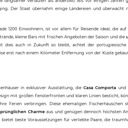
ie langsamer verlaufen als anderswo. Bis vor einigen Jahren 
 ging. Der Staat übernahm einige Ländereien und überwacht n
ade 1200 Einwohnern, ist vor allem für Reisende ideal, die au
rände, kleine Bars mit frischen Angeboten der Saison und die
 dies auch in Zukunft so bleibt, achtet der portugiesische 
eise erst nach einem Kilometer Entfernung von der Küste geba
enhäuser in exklusiver Ausstattung, die
Casa Comporta
und 
gn mit großen Fensterfronten und klaren Linien besticht, kön
Ihre Ferien verbringen. Diese ehemaligen Fischerhäuschen s
sprünglichen Charme
aus und genügen dennoch höchsten Ans
bietet beste Voraussetzungen für verliebte Paare, die traumh