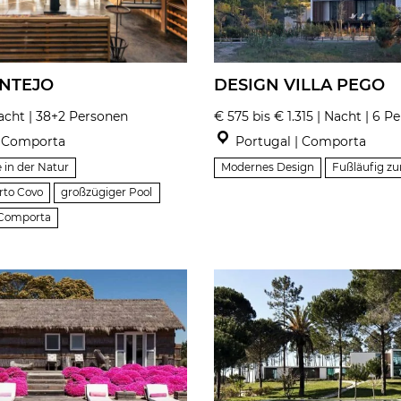
ENTEJO
DESIGN VILLA PEGO
Nacht | 38+2 Personen
€ 575 bis € 1.315 | Nacht | 6 P
| Comporta
Portugal | Comporta
 in der Natur
Modernes Design
Fußläufig z
rto Covo
großzügiger Pool
 Comporta