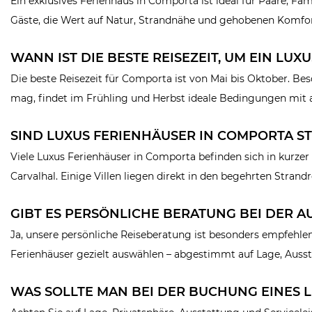
Ein exklusives Ferienhaus in Comporta ist ideal für Paare, Fam
Gäste, die Wert auf Natur, Strandnähe und gehobenen Komfort
WANN IST DIE BESTE REISEZEIT, UM EIN LU
Die beste Reisezeit für Comporta ist von Mai bis Oktober. B
mag, findet im Frühling und Herbst ideale Bedingungen mi
SIND LUXUS FERIENHÄUSER IN COMPORTA 
Viele Luxus Ferienhäuser in Comporta befinden sich in kurze
Carvalhal. Einige Villen liegen direkt in den begehrten Stran
GIBT ES PERSÖNLICHE BERATUNG BEI DER 
Ja, unsere persönliche Reiseberatung ist besonders empfehle
Ferienhäuser gezielt auswählen – abgestimmt auf Lage, Auss
WAS SOLLTE MAN BEI DER BUCHUNG EINES 