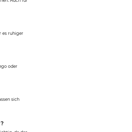
chen. Auch für
 es ruhiger
Pego oder
assen sich
N?