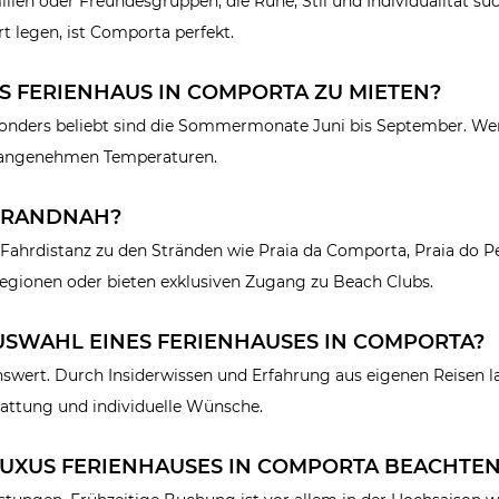
ilien oder Freundesgruppen, die Ruhe, Stil und Individualität su
 legen, ist Comporta perfekt.
XUS FERIENHAUS IN COMPORTA ZU MIETEN?
esonders beliebt sind die Sommermonate Juni bis September. Wer
t angenehmen Temperaturen.
STRANDNAH?
r Fahrdistanz zu den Stränden wie Praia da Comporta, Praia do 
dregionen oder bieten exklusiven Zugang zu Beach Clubs.
AUSWAHL EINES FERIENHAUSES IN COMPORTA?
nswert. Durch Insiderwissen und Erfahrung aus eigenen Reisen l
tattung und individuelle Wünsche.
LUXUS FERIENHAUSES IN COMPORTA BEACHTE