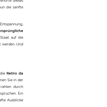
gehörte dieses
un die sanfte
f Entspannung,
ursprüngliche
Staat auf die
ut werden. Und
die
Retiro da
nen Sie in der
trahlen durch
prüchen. Ein
afte Ausblicke