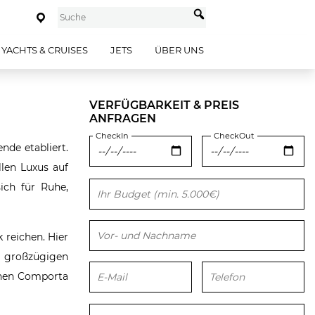
YACHTS & CRUISES
JETS
ÜBER UNS
VERFÜGBARKEIT & PREIS
ANFRAGEN
CheckIn
CheckOut
nde etabliert.
llen Luxus auf
ich für Ruhe,
Bitte lasse dieses Feld leer.
 reichen. Hier
, großzügigen
chen Comporta
Bitte lasse dieses Feld leer.