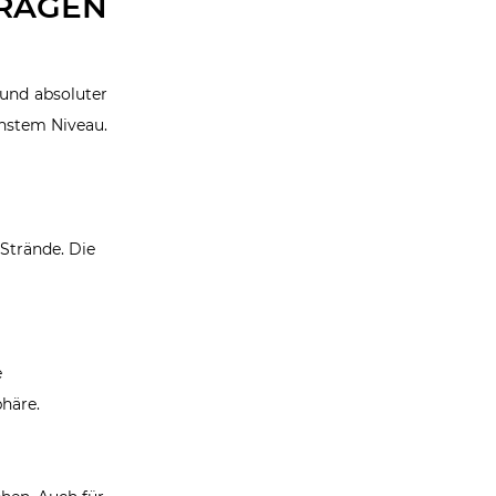
FRAGEN
 und absoluter
chstem Niveau.
 Strände. Die
e
phäre.