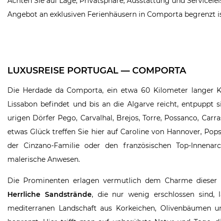
Achten Sie auf Lage, Privatsphäre, Ausstattung und Servicele
Angebot an exklusiven Ferienhäusern in Comporta begrenzt is
LUXUSREISE PORTUGAL — COMPORTA
Die Herdade da Comporta, ein etwa 60 Kilometer langer Küs
Lissabon befindet und bis an die Algarve reicht, entpuppt
urigen Dörfer Pego, Carvalhal, Brejos, Torre, Possanco, Car
etwas Glück treffen Sie hier auf Caroline von Hannover, Po
der Cinzano-Familie oder den französischen Top-Innenar
malerische Anwesen.
Die Prominenten erlagen vermutlich dem Charme dieser be
Herrliche Sandstrände
, die nur wenig erschlossen sind,
mediterranen Landschaft aus Korkeichen, Olivenbäumen un