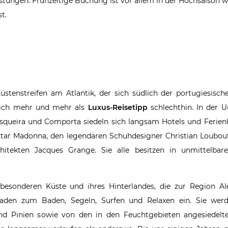
istungen. Frühzeitige Buchung ist vor allem in der Hochsaison w
t.
tenstreifen am Atlantik, der sich südlich der portugiesisch
 sich mehr und mehr als
Luxus-Reisetipp
schlechthin. In der
rasqueira und Comporta siedeln sich langsam Hotels und Ferien
pstar Madonna, den legendären Schuhdesigner Christian Loubout
chitekten Jacques Grange. Sie alle besitzen in unmittelb
sonderen Küste und ihres Hinterlandes, die zur Region Ale
 laden zum Baden, Segeln, Surfen und Relaxen ein. Sie wer
d Pinien sowie von den in den Feuchtgebieten angesiedelte