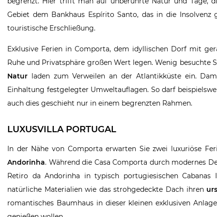
begrenzt. Hier trifft man auf unberührte Natur und Tage, d
Gebiet dem Bankhaus Espírito Santo, das in die Insolvenz
touristische Erschließung.
Exklusive Ferien in Comporta, dem idyllischen Dorf mit ger
Ruhe und Privatsphäre großen Wert legen. Wenig besuchte St
Natur
laden zum Verweilen an der Atlantikküste ein. Damit
Einhaltung festgelegter Umweltauflagen. So darf beispielsw
auch dies geschieht nur in einem begrenzten Rahmen.
LUXUSVILLA PORTUGAL
In der Nähe von Comporta erwarten Sie zwei luxuriöse Feri
Andorinha
. Während die Casa Comporta durch modernes Desi
Retiro da Andorinha in typisch portugiesischen Cabanas 
natürliche Materialien wie das strohgedeckte Dach ihren
ur
romantisches Baumhaus in dieser kleinen exklusiven Anlage 
genießen wollen.