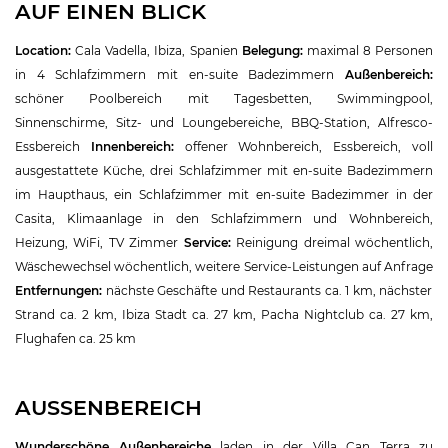
AUF EINEN BLICK
Location:
Cala Vadella, Ibiza, Spanien
Belegung:
maximal 8 Personen
in 4 Schlafzimmern mit en-suite Badezimmern
Außenbereich:
schöner Poolbereich mit Tagesbetten, Swimmingpool,
Sinnenschirme, Sitz- und Loungebereiche, BBQ-Station, Alfresco-
Essbereich
Innenbereich:
offener Wohnbereich, Essbereich, voll
ausgestattete Küche, drei Schlafzimmer mit en-suite Badezimmern
im Haupthaus, ein Schlafzimmer mit en-suite Badezimmer in der
Casita, Klimaanlage in den Schlafzimmern und Wohnbereich,
Heizung, WiFi, TV Zimmer
Service:
Reinigung dreimal wöchentlich,
Wäschewechsel wöchentlich, weitere Service-Leistungen auf Anfrage
Entfernungen:
nächste Geschäfte und Restaurants ca. 1 km, nächster
Strand ca. 2 km, Ibiza Stadt ca. 27 km, Pacha Nightclub ca. 27 km,
Flughafen ca. 25 km
AUSSENBEREICH
Wunderschöne Außenbereiche
laden in der Villa Can Terra zu