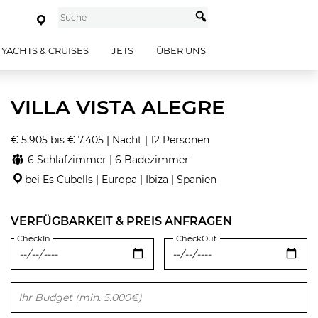
YACHTS & CRUISES
JETS
ÜBER UNS
VILLA VISTA ALEGRE
€ 5.905 bis € 7.405 | Nacht | 12 Personen
6 Schlafzimmer | 6 Badezimmer
bei Es Cubells | Europa | Ibiza | Spanien
VERFÜGBARKEIT & PREIS ANFRAGEN
CheckIn
CheckOut
Bitte lasse dieses Feld leer.