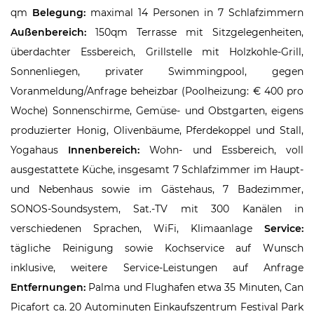
qm
Belegung:
maximal 14 Personen in 7 Schlafzimmern
Außenbereich:
150qm Terrasse mit Sitzgelegenheiten,
überdachter Essbereich, Grillstelle mit Holzkohle-Grill,
Sonnenliegen, privater Swimmingpool, gegen
Voranmeldung/Anfrage beheizbar (Poolheizung: € 400 pro
Woche) Sonnenschirme, Gemüse- und Obstgarten, eigens
produzierter Honig, Olivenbäume, Pferdekoppel und Stall,
Yogahaus
Innenbereich:
Wohn- und Essbereich, voll
ausgestattete Küche, insgesamt 7 Schlafzimmer im Haupt-
und Nebenhaus sowie im Gästehaus, 7 Badezimmer,
SONOS-Soundsystem, Sat.-TV mit 300 Kanälen in
verschiedenen Sprachen, WiFi, Klimaanlage
Service:
tägliche Reinigung sowie Kochservice auf Wunsch
inklusive, weitere Service-Leistungen auf Anfrage
Entfernungen:
Palma und Flughafen etwa 35 Minuten, Can
Picafort ca. 20 Autominuten Einkaufszentrum Festival Park