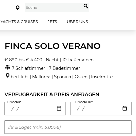
YACHTS & CRUISES
JETS
ÜBER UNS
FINCA SOLO VERANO
€ 890 bis € 4.400 | Nacht | 10-14 Personen
7 Schlafzimmer | 7 Badezimmer
bei Llubi | Mallorca | Spanien | Osten | Inselmitte
VERFÜGBARKEIT & PREIS ANFRAGEN
CheckIn
CheckOut
Bitte lasse dieses Feld leer.