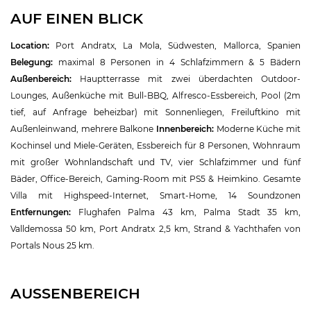
AUF EINEN BLICK
Location:
Port Andratx, La Mola, Südwesten, Mallorca, Spanien
Belegung:
maximal 8 Personen in 4 Schlafzimmern & 5 Bädern
Außenbereich:
Hauptterrasse mit zwei überdachten Outdoor-
Lounges, Außenküche mit Bull-BBQ, Alfresco-Essbereich, Pool (2m
tief, auf Anfrage beheizbar) mit Sonnenliegen, Freiluftkino mit
Außenleinwand, mehrere Balkone
Innenbereich:
Moderne Küche mit
Kochinsel und Miele-Geräten, Essbereich für 8 Personen, Wohnraum
mit großer Wohnlandschaft und TV, vier Schlafzimmer und fünf
Bäder, Office-Bereich, Gaming-Room mit PS5 & Heimkino. Gesamte
Villa mit Highspeed-Internet, Smart-Home, 14 Soundzonen
Entfernungen:
Flughafen Palma 43 km, Palma Stadt 35 km,
Valldemossa 50 km, Port Andratx 2,5 km, Strand & Yachthafen von
Portals Nous 25 km.
AUSSENBEREICH