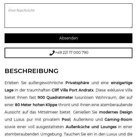
Bitte lasse dieses Feld leer.
+49 221 17 000 790
BESCHREIBUNG
Erleben Sie außergewöhnliche
Privatsphäre
und eine
einzigartige
Lage
in der traumhaften
Cliff Villa Port Andratx
. Diese exklusive Villa
bietet Ihnen fast
900 Quadratmeter
luxuriösen Wohnraum, der auf
einer
80 Meter hohen Klippe
thront und Ihnen eine atemberaubende
Aussicht auf das Mittelmeer bietet. Genießen Sie
modernes Design
und Luxus pur mit privatem
Pool
, Außenkino und
Gaming-Room
sowie einer voll ausgestatteten
Außenküche und Lounges
in einer
atemberaubenden Umgebung. Tauchen Sie ein in den Luxus und die