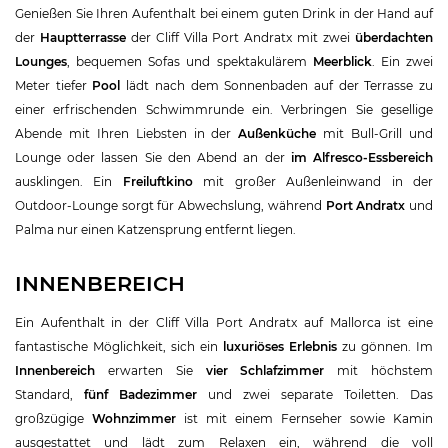
Genießen Sie Ihren Aufenthalt bei einem guten Drink in der Hand auf
der
Hauptterrasse
der Cliff Villa Port Andratx mit zwei
überdachten
Lounges
, bequemen Sofas und spektakulärem
Meerblick
. Ein zwei
Meter tiefer
Pool
lädt nach dem Sonnenbaden auf der Terrasse zu
einer erfrischenden Schwimmrunde ein. Verbringen Sie gesellige
Abende mit Ihren Liebsten in der
Außenküche
mit Bull-Grill und
Lounge oder lassen Sie den Abend an der
im Alfresco-Essbereich
ausklingen. Ein
Freiluftkino
mit großer Außenleinwand in der
Outdoor-Lounge sorgt für Abwechslung, während
Port Andratx
und
Palma nur einen Katzensprung entfernt liegen.
INNENBEREICH
Ein Aufenthalt in der Cliff Villa Port Andratx auf Mallorca ist eine
fantastische Möglichkeit, sich ein
luxuriöses Erlebnis
zu gönnen. Im
Innenbereich
erwarten Sie
vier Schlafzimmer
mit höchstem
Standard,
fünf Badezimmer
und zwei separate Toiletten. Das
großzügige
Wohnzimmer
ist mit einem Fernseher sowie Kamin
ausgestattet und lädt zum Relaxen ein, während die voll