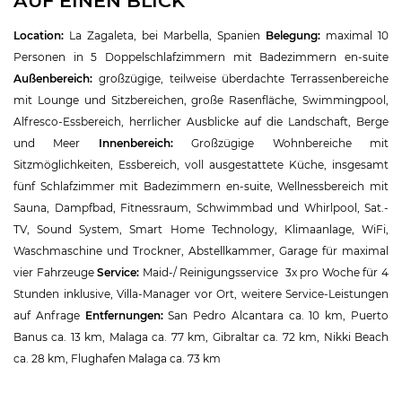
AUF EINEN BLICK
Location:
La Zagaleta, bei Marbella, Spanien
Belegung:
maximal 10
Personen in 5 Doppelschlafzimmern mit Badezimmern en-suite
Außenbereich:
großzügige, teilweise überdachte Terrassenbereiche
mit Lounge und Sitzbereichen, große Rasenfläche, Swimmingpool,
Alfresco-Essbereich, herrlicher Ausblicke auf die Landschaft, Berge
und Meer
Innenbereich:
Großzügige Wohnbereiche mit
Sitzmöglichkeiten, Essbereich, voll ausgestattete Küche, insgesamt
fünf Schlafzimmer mit Badezimmern en-suite, Wellnessbereich mit
Sauna, Dampfbad, Fitnessraum, Schwimmbad und Whirlpool, Sat.-
TV, Sound System, Smart Home Technology, Klimaanlage, WiFi,
Waschmaschine und Trockner, Abstellkammer, Garage für maximal
vier Fahrzeuge
Service:
Maid-/ Reinigungsservice 3x pro Woche für 4
Stunden inklusive, Villa-Manager vor Ort, weitere Service-Leistungen
auf Anfrage
Entfernungen:
San Pedro Alcantara ca. 10 km, Puerto
Banus ca. 13 km, Malaga ca. 77 km, Gibraltar ca. 72 km, Nikki Beach
ca. 28 km, Flughafen Malaga ca. 73 km