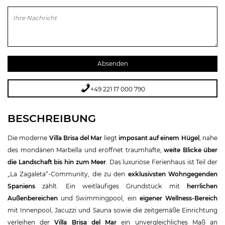
Bitte lasse dieses Feld leer.
+49 221 17 000 790
BESCHREIBUNG
Die moderne
Villa Brisa del Mar
liegt
imposant auf einem Hügel
, nahe
des mondänen Marbella und eröffnet traumhafte,
weite Blicke über
die Landschaft bis hin zum Meer
. Das luxuriöse Ferienhaus ist Teil der
„La Zagaleta“-Community, die zu den
exklusivsten Wohngegenden
Spaniens
zählt. Ein weitläufiges Grundstück mit
herrlichen
Außenbereichen
und Swimmingpool, ein
eigener Wellness-Bereich
mit Innenpool, Jacuzzi und Sauna sowie die zeitgemäße Einrichtung
verleihen der
Villa Brisa del Mar
ein unvergleichliches Maß an