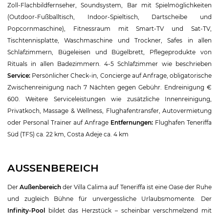
Zoll-Flachbildfernseher, Soundsystem, Bar mit Spielmöglichkeiten
(Outdoor-Fußballtisch, Indoor-Spieltisch, Dartscheibe und
Popcornmaschine), Fitnessraum mit Smart-TV und Sat-TV,
Tischtennisplatte, Waschmaschine und Trockner, Safes in allen
Schlafzimmern, Bügeleisen und Bügelbrett, Pflegeprodukte von
Rituals in allen Badezimmern. 4-5 Schlafzimmer wie beschrieben
Service:
Persönlicher Check-in, Concierge auf Anfrage, obligatorische
Zwischenreinigung nach 7 Nächten gegen Gebühr. Endreinigung €
600. Weitere Serviceleistungen wie zusätzliche Innenreinigung,
Privatkoch, Massage & Wellness, Flughafentransfer, Autovermietung
oder Personal Trainer auf Anfrage
Entfernungen:
Flughafen Teneriffa
Süd (TFS) ca. 22 km, Costa Adeje ca. 4 km
AUSSENBEREICH
Der
Außenbereich
der Villa Calima auf Teneriffa ist eine Oase der Ruhe
und zugleich Bühne für unvergessliche Urlaubsmomente. Der
Infinity-Pool
bildet das Herzstück – scheinbar verschmelzend mit