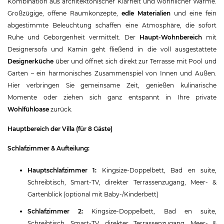
Kombination aus architektonischer Klarheit und wohnlicher Wärme.
Großzügige, offene Raumkonzepte,
edle Materialien
und eine fein
abgestimmte Beleuchtung schaffen eine Atmosphäre, die sofort
Ruhe und Geborgenheit vermittelt. Der
Haupt-Wohnbereich
mit
Designersofa und Kamin geht fließend in die voll ausgestattete
Designerküche
über und öffnet sich direkt zur Terrasse mit Pool und
Garten – ein harmonisches Zusammenspiel von Innen und Außen.
Hier verbringen Sie gemeinsame Zeit, genießen kulinarische
Momente oder ziehen sich ganz entspannt in Ihre private
Wohlfühloase
zurück.
Hauptbereich der Villa (für 8 Gäste)
Schlafzimmer & Aufteilung:
Hauptschlafzimmer 1:
Kingsize-Doppelbett, Bad en suite,
Schreibtisch, Smart-TV, direkter Terrassenzugang, Meer- &
Gartenblick (optional mit Baby-/Kinderbett)
Schlafzimmer 2:
Kingsize-Doppelbett, Bad en suite,
Schreibtisch, Smart-TV, direkter Terrassenzugang, Meer- &