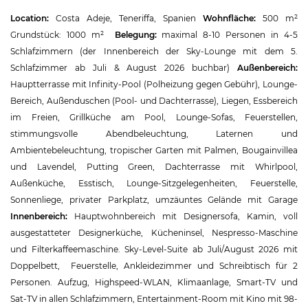
Location:
Costa Adeje, Teneriffa, Spanien
Wohnfläche:
500 m²
Grundstück: 1000 m²
Belegung:
maximal 8-10 Personen in 4-5
Schlafzimmern (der Innenbereich der Sky-Lounge mit dem 5.
Schlafzimmer ab Juli & August 2026 buchbar)
Außenbereich:
Hauptterrasse mit Infinity-Pool (Polheizung gegen Gebühr), Lounge-
Bereich, Außenduschen (Pool- und Dachterrasse), Liegen, Essbereich
im Freien, Grillküche am Pool, Lounge-Sofas, Feuerstellen,
stimmungsvolle Abendbeleuchtung, Laternen und
Ambientebeleuchtung, tropischer Garten mit Palmen, Bougainvillea
und Lavendel, Putting Green, Dachterrasse mit Whirlpool,
Außenküche, Esstisch, Lounge-Sitzgelegenheiten, Feuerstelle,
Sonnenliege, privater Parkplatz, umzäuntes Gelände mit Garage
Innenbereich:
Hauptwohnbereich mit Designersofa, Kamin, voll
ausgestatteter Designerküche, Kücheninsel, Nespresso-Maschine
und Filterkaffeemaschine. Sky-Level-Suite ab Juli/August 2026 mit
Doppelbett, Feuerstelle, Ankleidezimmer und Schreibtisch für 2
Personen. Aufzug, Highspeed-WLAN, Klimaanlage, Smart-TV und
Sat-TV in allen Schlafzimmern, Entertainment-Room mit Kino mit 98-