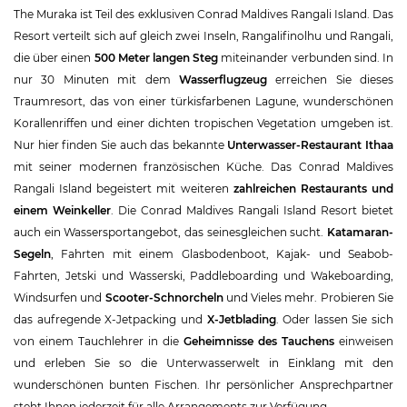
The Muraka ist Teil des exklusiven Conrad Maldives Rangali Island. Das
Resort verteilt sich auf gleich zwei Inseln, Rangalifinolhu und Rangali,
die über einen
500 Meter langen Steg
miteinander verbunden sind. In
nur 30 Minuten mit dem
Wasserflugzeug
erreichen Sie dieses
Traumresort, das von einer türkisfarbenen Lagune, wunderschönen
Korallenriffen und einer dichten tropischen Vegetation umgeben ist.
Nur hier finden Sie auch das bekannte
Unterwasser-Restaurant Ithaa
mit seiner modernen französischen Küche. Das Conrad Maldives
Rangali Island begeistert mit weiteren
zahlreichen Restaurants und
einem Weinkeller
. Die Conrad Maldives Rangali Island Resort bietet
auch ein Wassersportangebot, das seinesgleichen sucht.
Katamaran-
Segeln
, Fahrten mit einem Glasbodenboot, Kajak- und Seabob-
Fahrten, Jetski und Wasserski, Paddleboarding und Wakeboarding,
Windsurfen und
Scooter-Schnorcheln
und Vieles mehr. Probieren Sie
das aufregende X-Jetpacking und
X-Jetblading
. Oder lassen Sie sich
von einem Tauchlehrer in die
Geheimnisse des Tauchens
einweisen
und erleben Sie so die Unterwasserwelt in Einklang mit den
wunderschönen bunten Fischen. Ihr persönlicher Ansprechpartner
steht Ihnen jederzeit für alle Arrangements zur Verfügung.