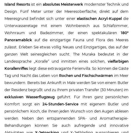
Island Resorts
ist ein
absolutes Meisterwerk
modernster Technik und
Design. Fünf Meter unter der Meeresoberfläche, direkt auf dem
Meeresgrund befindet sich unter einer
elastischen Acryl-Kuppel
die
Unterwasseretage mit einem Wohnbereich aus Schlafzimmer,
Wohnraum und Badezimmer, der einen spektakulären
180°
Panoramablick
auf die einzigartige Fauna und Flora des Meeres
zulässt. Erleben Sie etwas völlig Neues und Einzigartiges, das auf der
ganzen Welt seinesgleichen sucht. The Muraka bedeutet in der
Landessprache „Koralle“ und inmitten eines solchen,
vielfarbigen
Korallenriffes
liegt diese extravagante Ferienvilla. So können die Gäste
Tag und Nacht das Leben von
Rochen und Fischschwärmen
im Meer
bewundern. Bereits bei Ankunft in Male werden Sie von einem Butler
der Residenz begrüßt und zu Ihrem privaten Transfer (30 Minuten) im
exklusiven Wasserflugzeug
geführt. Für Ihren ganz persönlichen
Komfort sorgt ein
24-Stunden-Service
mit eigenem Butler und
persönlichem Koch, die Ihnen jeden Wunsch von den Augen ablesen
werden. Neben den entspannenden SPA- und Aromatherapie-
Behandlungen können Sie auch aufregende und innovative
Aktivitäten wie
X-Jetpacking
und X-Jetblading ausprobieren und