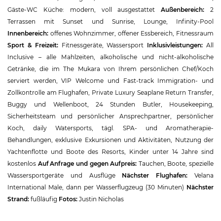
Gäste-WC Küche: modern, voll ausgestattet
Außenbereich:
2
Terrassen mit Sunset und Sunrise, Lounge, Infinity-Pool
Innenbereich:
offenes Wohnzimmer, offener Essbereich, Fitnessraum
Sport & Freizeit:
Fitnessgeräte, Wassersport
Inklusivleistungen:
All
Inclusive – alle Mahlzeiten, alkoholische und nicht-alkoholische
Getränke, die im The Mukara von Ihrem persönlichen Chef/Koch
serviert werden, VIP Welcome und Fast-track Immigration- und
Zollkontrolle am Flughafen, Private Luxury Seaplane Return Transfer,
Buggy und Wellenboot, 24 Stunden Butler, Housekeeping,
Sicherheitsteam und persönlicher Ansprechpartner, persönlicher
Koch, daily Watersports, tägl. SPA- und Aromatherapie-
Behandlungen, exklusive Exkursionen und Aktivitäten, Nutzung der
Yachtenflotte und Boote des Resorts, Kinder unter 14 Jahre sind
kostenlos
Auf Anfrage und gegen Aufpreis:
Tauchen, Boote, spezielle
Wassersportgeräte und Ausflüge
Nächster Flughafen:
Velana
International Male, dann per Wasserflugzeug (30 Minuten)
Nächster
Strand:
fußläufig
Fotos:
Justin Nicholas