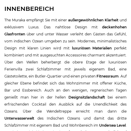
INNENBEREICH
The Muraka empfängt Sie mit einer
außergewöhnlichen Klarheit
und
exklusivem Luxus. Das nahtlose Design mit
deckenhohen
Glasfronten
über und unter Wasser verleiht den Gästen das Gefühl,
vom indischen Ozean umgeben zu sein. Modernes, minimalistisches
Design mit klaren Linien wird mit
luxuriösen Materialien
perfekt
kombiniert und mit ausgesuchten Accessoires charmant akzentuiert.
Über den Wellen beherbergt die obere Etage der luxuriösen
Ferienvilla zwei Schlafzimmer mit jeweils eigenem Bad, eine
Gästetoilette, ein Butler-Quartier und einen privaten
Fitnessraum
. Auf
gleicher Ebene befindet sich das Wohnzimmer mit offener Küche,
Bar und Essbereich. Auch an den wenigen, regnerischen Tagen
genießt man hier in der hellen
Designsitzlandschaft
bei einem
erfrischenden Cocktail den Ausblick auf die Unendlichkeit des
Ozeans. Über die Wendeltreppe erreicht man dann die
Unterwasserwelt
des Indischen Ozeans und damit das dritte
Schlafzimmer mit eigenem Bad und Wohnbereich im
Undersea Level
.