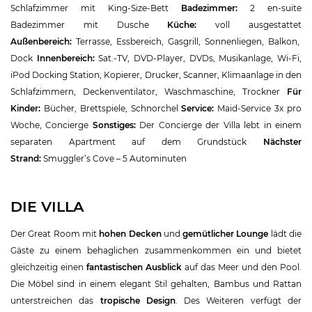
Schlafzimmer mit King-Size-Bett
Badezimmer:
2 en-suite
Badezimmer mit Dusche
Küche:
voll ausgestattet
Außenbereich:
Terrasse, Essbereich, Gasgrill, Sonnenliegen, Balkon,
Dock
Innenbereich:
Sat.-TV, DVD-Player, DVDs, Musikanlage, Wi-Fi,
iPod Docking Station, Kopierer, Drucker, Scanner, Klimaanlage in den
Schlafzimmern, Deckenventilator, Waschmaschine, Trockner
Für
Kinder:
Bücher, Brettspiele, Schnorchel
Service:
Maid-Service 3x pro
Woche, Concierge
Sonstiges:
Der Concierge der Villa lebt in einem
separaten Apartment auf dem Grundstück
Nächster
Strand:
Smuggler’s Cove – 5 Autominuten
DIE VILLA
Der Great Room mit
hohen Decken
und
gemütlicher Lounge
lädt die
Gäste zu einem behaglichen zusammenkommen ein und bietet
gleichzeitig einen
fantastischen Ausblick
auf das Meer und den Pool.
Die Möbel sind in einem elegant Stil gehalten, Bambus und Rattan
unterstreichen das
tropische Design
. Des Weiteren verfügt der