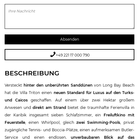
Bitte lasse dieses Feld leer.
+49 221 17 000 790
BESCHREIBUNG
Versteckt
hinter den unberührten Sanddünen
von Long Bay Beach
hat die Villa Triton einen
neuen Standard für Luxus auf den
Turks-
und Caicos
geschaffen. Auf einem über zwei Hektar großem
Anwesen und
direkt am Strand
bietet die traumhafte Ferienvilla in
der Karibik insgesamt sieben Schlafzimmer, ein
Freiluftkino mit
Feuerstelle
, einen Whirlpool, gleich
zwei Swimming-Pools
, privat
zugängliche Tennis- und Boccia-Plätze, einen aufmerksamen Butler-
Service und einen endlosen,
unverbaubaren Blick auf das