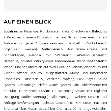
AUF EINEN BLICK
Location:
bei Kissamos, Nordweseten Kreta, Griechenland
Belegung:
2 Personen in einem Doppelzimmer mit Badezimmer en-suite (auf
Anfrage und gegen Aufpreis kann ein Zusatzbett im Wohnbereich
organisiert werden)
Außenbereich:
Naturstein-Terrasse mit
Sonnenliegen, Pergola mit Sitzbereich, Alfresco-Essbereich,
Barbecue, privater Infinity-Pool, Panorama-Aussicht
Innenbereich:
Wohn- und Schlafbereich auf zwei Gebäude verteilt, Wohnraum mit
kleiner, offener und voll ausgestatteter Küche und informellen
Essbereich, Flatscreen-TV, Satelliten-Empfang, DVD-Player, Sound
System, Klimaanlage, Telefon, Alarm-System, Safe, Schlafzimmer mit
en-suite Badezimmer
Service:
Housekeeping-Service mit täglicher
Reinigung (außer sonntags), Villa-Manager, weitere Services auf
Anfrage
Entfernungen:
nächstes Geschäft ca. 500 Meter, nächster
Strand ca. 1 km, Kissamos ca. 2 km, Chania ca. 20-minütige Autofahrt,