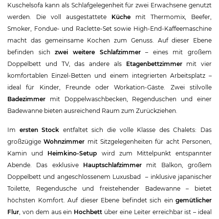
Kuschelsofa kann als Schlafgelegenheit für zwei Erwachsene genutzt
werden. Die voll ausgestattete
Küche
mit Thermomix, Beefer,
Smoker, Fondue- und Raclette-Set sowie High-End-Kaffeemaschine
macht das gemeinsame Kochen zum Genuss. Auf dieser Ebene
befinden sich
zwei weitere Schlafzimmer
– eines mit großem
Doppelbett und TV, das andere als
Etagenbettzimmer
mit vier
komfortablen Einzel-Betten und einem integrierten Arbeitsplatz –
ideal für Kinder, Freunde oder Workation-Gäste. Zwei stilvolle
Badezimmer
mit Doppelwaschbecken, Regenduschen und einer
Badewanne bieten ausreichend Raum zum Zurückziehen.
Im
ersten Stock
entfaltet sich die volle Klasse des Chalets: Das
großzügige
Wohnzimmer
mit Sitzgelegenheiten für acht Personen,
Kamin und
Heimkino-Setup
wird zum Mittelpunkt entspannter
Abende. Das exklusive
Hauptschlafzimmer
mit Balkon, großem
Doppelbett und angeschlossenem Luxusbad – inklusive japanischer
Toilette, Regendusche und freistehender Badewanne – bietet
höchsten Komfort. Auf dieser Ebene befindet sich ein
gemütlicher
Flur
, von dem aus ein
Hochbett
über eine Leiter erreichbar ist – ideal