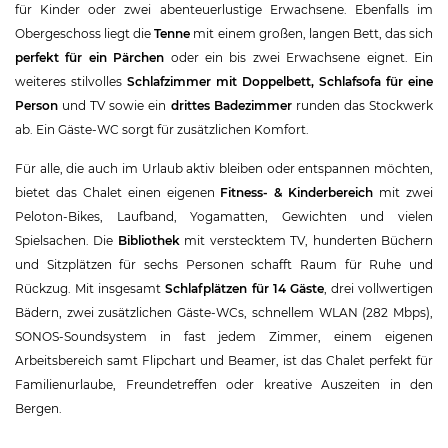
für Kinder oder zwei abenteuerlustige Erwachsene. Ebenfalls im
Obergeschoss liegt die
Tenne
mit einem großen, langen Bett, das sich
perfekt für ein Pärchen
oder ein bis zwei Erwachsene eignet. Ein
weiteres stilvolles
Schlafzimmer mit Doppelbett, Schlafsofa für eine
Person
und TV sowie ein
drittes Badezimmer
runden das Stockwerk
ab. Ein Gäste-WC sorgt für zusätzlichen Komfort.
Für alle, die auch im Urlaub aktiv bleiben oder entspannen möchten,
bietet das Chalet einen eigenen
Fitness- & Kinderbereich
mit zwei
Peloton-Bikes, Laufband, Yogamatten, Gewichten und vielen
Spielsachen. Die
Bibliothek
mit verstecktem TV, hunderten Büchern
und Sitzplätzen für sechs Personen schafft Raum für Ruhe und
Rückzug. Mit insgesamt
Schlafplätzen für 14 Gäste
, drei vollwertigen
Bädern, zwei zusätzlichen Gäste-WCs, schnellem WLAN (282 Mbps),
SONOS-Soundsystem in fast jedem Zimmer, einem eigenen
Arbeitsbereich samt Flipchart und Beamer, ist das Chalet perfekt für
Familienurlaube, Freundetreffen oder kreative Auszeiten in den
Bergen.