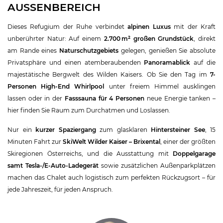
AUSSENBEREICH
Dieses Refugium der Ruhe verbindet
alpinen Luxus
mit der Kraft
unberührter Natur: Auf einem
2.700 m² großen Grundstück
, direkt
am Rande eines
Naturschutzgebiets
gelegen, genießen Sie absolute
Privatsphäre und einen atemberaubenden
Panoramablick
auf die
majestätische Bergwelt des Wilden Kaisers. Ob Sie den Tag im
7-
Personen High-End Whirlpool
unter freiem Himmel ausklingen
lassen oder in der
Fasssauna für 4 Personen
neue Energie tanken –
hier finden Sie Raum zum Durchatmen und Loslassen.
Nur ein
kurzer Spaziergang
zum glasklaren
Hintersteiner See
, 15
Minuten Fahrt zur
SkiWelt Wilder Kaiser – Brixental
, einer der größten
Skiregionen Österreichs, und die Ausstattung mit
Doppelgarage
samt Tesla-/E-Auto-Ladegerät
sowie zusätzlichen Außenparkplätzen
machen das Chalet auch logistisch zum perfekten Rückzugsort – für
jede Jahreszeit, für jeden Anspruch.