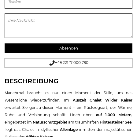
Bitte lasse dieses Feld leer.
+49 221 17 000 790
BESCHREIBUNG
Manchmal braucht es nur einen Moment der Stille, um das
Wesentliche wiederzufinden. Im
Auszeit Chalet Wilder Kaiser
erwartet Sie genau dieser Moment – ein Rückzugsort, der Wärme,
Ruhe und Verbindung schafft. Hoch oben
auf 1.000 Metern
,
eingebettet im
Naturschutzgebiet
am traumhaften
Hintersteiner See
,
liegt das Chalet in idyllischer
Alleinlage
inmitten der majestätischen
Kulisse des
Wilden Kaisers
.