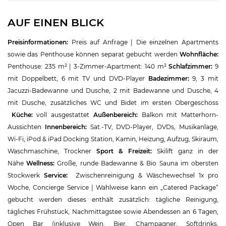
AUF EINEN BLICK
Preisinformationen:
Preis auf Anfrage | Die einzelnen Apartments
sowie das Penthouse können separat gebucht werden
Wohnfläche:
Penthouse: 235 m² | 3-Zimmer-Apartment: 140 m²
Schlafzimmer:
9
mit Doppelbett, 6 mit TV und DVD-Player
Badezimmer:
9, 3 mit
Jacuzzi-Badewanne und Dusche, 2 mit Badewanne und Dusche, 4
mit Dusche, zusätzliches WC und Bidet im ersten Obergeschoss
Küche:
voll ausgestattet
Außenbereich:
Balkon mit Matterhorn-
Aussichten
Innenbereich:
Sat.-TV, DVD-Player, DVDs, Musikanlage,
Wi-Fi, iPod & iPad Docking Station, Kamin, Heizung, Aufzug, Skiraum,
Waschmaschine, Trockner
Sport & Freizeit:
Skilift ganz in der
Nähe
Wellness:
Große, runde Badewanne & Bio Sauna im obersten
Stockwerk
Service:
Zwischenreinigung & Wäschewechsel 1x pro
Woche, Concierge Service | Wahlweise kann ein „Catered Package“
gebucht werden dieses enthält zusätzlich: tägliche Reinigung,
tägliches Frühstück, Nachmittagstee sowie Abendessen an 6 Tagen,
Open Bar (inklusive Wein, Bier, Champagner, Softdrinks,