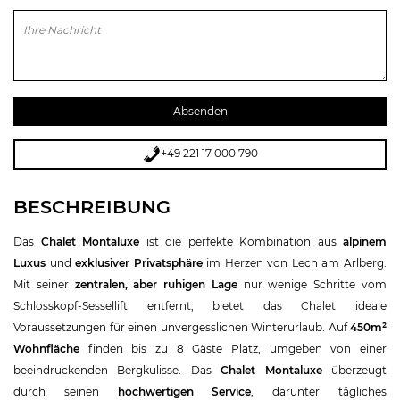
Bitte lasse dieses Feld leer.
+49 221 17 000 790
BESCHREIBUNG
Das
Chalet Montaluxe
ist die perfekte Kombination aus
alpinem
Luxus
und
exklusiver Privatsphäre
im Herzen von Lech am Arlberg.
Mit seiner
zentralen, aber ruhigen Lage
nur wenige Schritte vom
Schlosskopf-Sessellift entfernt, bietet das Chalet ideale
Voraussetzungen für einen unvergesslichen Winterurlaub. Auf
450m²
Wohnfläche
finden bis zu 8 Gäste Platz, umgeben von einer
beeindruckenden Bergkulisse. Das
Chalet Montaluxe
überzeugt
durch seinen
hochwertigen Service
, darunter tägliches