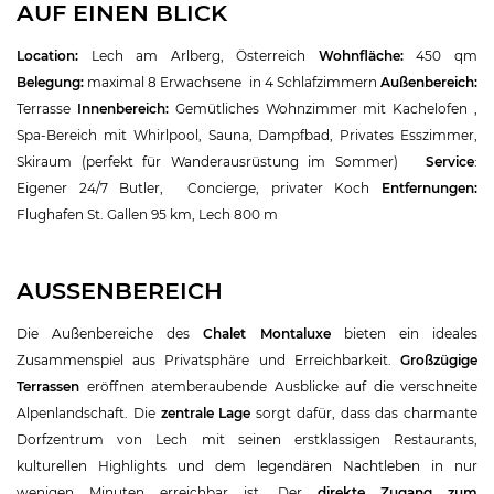
AUF EINEN BLICK
Location:
Lech am Arlberg, Österreich
Wohnfläche:
450 qm
Belegung:
maximal 8 Erwachsene in 4 Schlafzimmern
Außenbereich:
Terrasse
Innenbereich:
Gemütliches Wohnzimmer mit Kachelofen ,
Spa-Bereich mit Whirlpool, Sauna, Dampfbad, Privates Esszimmer,
Skiraum (perfekt für Wanderausrüstung im Sommer)
Service
:
Eigener 24/7 Butler, Concierge, privater Koch
Entfernungen:
Flughafen St. Gallen 95 km, Lech 800 m
AUSSENBEREICH
Die Außenbereiche des
Chalet Montaluxe
bieten ein ideales
Zusammenspiel aus Privatsphäre und Erreichbarkeit.
Großzügige
Terrassen
eröffnen atemberaubende Ausblicke auf die verschneite
Alpenlandschaft. Die
zentrale Lage
sorgt dafür, dass das charmante
Dorfzentrum von Lech mit seinen erstklassigen Restaurants,
kulturellen Highlights und dem legendären Nachtleben in nur
wenigen Minuten erreichbar ist. Der
direkte Zugang zum