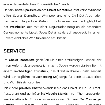
eine einladende Kulisse für gemütliche Abende.
Der
exklusive Spa-Bereich
des
Chalet Montaluxe
lässt keine Wünsche
offen: Sauna, Dampfbad, Whirlpool und eine Chill-Out-Area laden
nach einem Tag auf der Piste zum Entspannen ein. Ein Highlight ist
der
Weinkeller
, der mit einer Degustationsmöglichkeit besondere
Genussmomente bietet. Jedes Detail ist darauf ausgelegt, Ihnen ein
unvergleichliches Wohlfühlerlebnis zu bieten.
SERVICE
Im
Chalet Montaluxe
genießen Sie einen erstklassigen Service, der
Ihren Aufenthalt unvergesslich macht. Jeden Morgen starten Sie mit
einem
reichhaltigen Frühstück
, das direkt in Ihrem Chalet serviert
wird. Ein
tägliches Housekeeping (2x)
sorgt für perfekte Sauberkeit
und Wohlfühlatmosphäre.
Mit einem
privaten Chef
verwandeln Sie das Chalet in ein Gourmet-
Restaurant und genießen
individuelle Menüs
– von Themenabenden
wie Raclette oder Fondue bis zu exklusiven Dinnern. Der
Concierge-
Service
kümmert sich um Skilehrer, Babysitter,