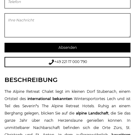
Bitte lasse dieses Feld leer.
+49 221 17 000 790
BESCHREIBUNG
The Alpine Retreat Chalet liegt im kleinen Dorf Stubenach, einem
Ortsteil des
international bekannten
Wintersportortes Lech und ist
Teil des Severin*s The Alpine Retreat Hotels. Ruhig an einem
Berghang gelegen, blicken Sie auf die
alpine Landschaft
, die Sie das
ganze Jahr über nach Herzenslaune genießen können. In
unmittelbarer Nachbarschaft befinden sich die Orte Zürs, St.
Christoph und St. Anton. In dem außergewöhnlich,
luxuriösen