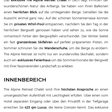
Das
exklusive The Alpine Retreat Chalet
in Lech liegt inmitten der
wunderschönen Natur des Arlbergs. Sie haben von Ihren Balkonen
einen
herrlichen Blick
auf die umliegenden Berge. Genießen Sie die
Aussicht einmal ganz neu. Auf der schönen Sonnenterrasse können
Sie im
privaten Whirl-Pool
entspannen, nachdem Sie den Tag in der
herrlichen Bergwelt genossen haben und sehen zu, wie die Sonne
romantisch hinter den Bergwipfeln verschwindet. Der Winter bietet
ein fast
grenzenloses Skifahren
auf perfekt präparierten Pisten, im
Sommer schnüren Sie die
Wanderschuhe
, um die Berge zu erobern.
The Alpine Retreat ist nicht nur ein wundervolles Skichalet, sondern
auch ein
exklusives Ferienhaus
um die Sommermonate der Bergwelt
mit ihrer faszinierenden Landschaft zu erleben.
INNENBEREICH
The Alpine Retreat Chalet wird Ihre
höchsten Ansprüche
an einen
unvergesslichen Aufenthalt mit Leichtigkeit erfüllen. Über einen vom
Hotel separaten Eingang oder über den Privatlift in der Tiefgarage
erreichen Sie
423 qm Luxus
, der keine Grenzen kennt. Das exklusive