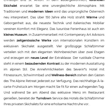
Skichalet
erwartet Sie eine unvergleichliche Atmosphäre. Mit
Traditionen und
modernen Ideen
wird das ursprüngliche Österreich
neu interpretiert. Das über 150 Jahre alte Holz strahlt
Wärme
und
Geborgenheit aus, die neueste Technik und italienisches Mobiliar
vereinen Komfort mit Eleganz. Das luxuriöse Ferienhaus ist auch ein
kleines Museum
. In Zusammenarbeit mit Contemperary Art Advisors
werden
zeitgenössische Werke
von internationalen Künstlern im
exklusiven Skichalet ausgestellt. Vier großzügige Schlafzimmer
verteilen sich mit den eleganten Wohnbereichen über zwei Etagen
und erzeugen ein
neues Level
der Extraklasse. Der rustikale Charme
steht in einem
bezaubernden Kontrast
zu der modernen Ausstattung
im alpinen Stil. Die Annehmlichkeiten des Severin*s Hotel mit
Fitnessraum, Schwimmbad und
Wellness-Bereich
stehen den Gästen
des The Alpine Retreat jederzeit zur Verfügung. Das reichhaltige À-la-
carte-Frühstück am Morgen macht Sie fit für einen aufregenden Tag.
Und während Sie am Abend das exklusive Menü im Restaurant
genießen, bereitet der
Turndown
Service des Hotels die Schlafzimmer
Ihres privaten Skichalets für eine erholsame Nachtruhe vor.