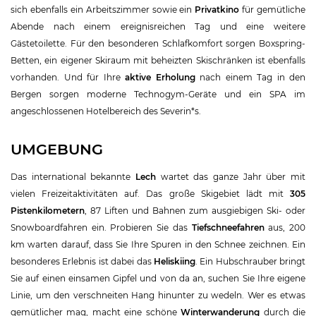
sich ebenfalls ein Arbeitszimmer sowie ein
Privatkino
für gemütliche
Abende nach einem ereignisreichen Tag und eine weitere
Gästetoilette. Für den besonderen Schlafkomfort sorgen Boxspring-
Betten, ein eigener Skiraum mit beheizten Skischränken ist ebenfalls
vorhanden. Und für Ihre
aktive Erholung
nach einem Tag in den
Bergen sorgen moderne Technogym-Geräte und ein SPA im
angeschlossenen Hotelbereich des Severin*s.
UMGEBUNG
Das international bekannte
Lech
wartet das ganze Jahr über mit
vielen Freizeitaktivitäten auf. Das große Skigebiet lädt mit
305
Pistenkilometern
, 87 Liften und Bahnen zum ausgiebigen Ski- oder
Snowboardfahren ein. Probieren Sie das
Tiefschneefahren
aus, 200
km warten darauf, dass Sie Ihre Spuren in den Schnee zeichnen. Ein
besonderes Erlebnis ist dabei das
Heliskiing
. Ein Hubschrauber bringt
Sie auf einen einsamen Gipfel und von da an, suchen Sie Ihre eigene
Linie, um den verschneiten Hang hinunter zu wedeln. Wer es etwas
gemütlicher mag, macht eine schöne
Winterwanderung
durch die