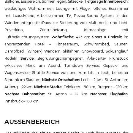
Balkone, Essbereich, Sonnenliegen, Sitzecke, Tiefgarage
Innenbereich:
weitläufiges Wohnzimmer, Lounge mit Flügel, offenes Esszimmer
mit Luxusküche, Arbeitszimmer, TV, Revox Sound System, in den
Wänden integrierte iPads zur Steuerung von Multimedia und Licht,
Privatkino, Zentralheizung, Klimaanlage mit
Luftbefeuchtungssystem
Wohnfläche:
423 qm
Sport & Freizeit:
im
angrenzenden Hotel – Fitnessraum, Schwimmbad, Saunen,
Dampfbad, (Winter-) Wandern, Skifahren, Snowboard, Ski-Langlauf,
Rodeln
Service:
Begrüßungschampagner, À-la-carte- Frühstück,
exklusives Menü am Abend, Turndown Service, Gepäck- und
Wagenservice, Shuttle-Service von und zum Lift in Lech, beheizter
Schrank im Skiraum
Nächste Ortschaften:
Lech – 2 km, St. Anton am
Arlberg – 22 km
Nächste Städte:
Feldkirch – 90 km, Bregenz – 120 km
Nächste Bahnstation:
St. Anton – 22 km
Nächster Flughafen
:
Innsbruck – 160 km
AUSSENBEREICH