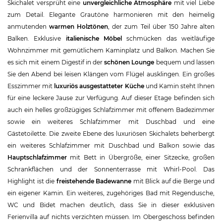
Skichalet versprüht eine
unvergleichliche Atmosphäre
mit viel Liebe
zum Detail. Elegante Grautöne harmonieren mit den heimelig
anmutenden
warmen Holztönen
, der zum Teil über 150 Jahre alten
Balken. Exklusive
italienische Möbel
schmücken das weitläufige
Wohnzimmer mit gemütlichem Kaminplatz und Balkon. Machen Sie
es sich mit einem Digestif in der
schönen Lounge
bequem und lassen
Sie den Abend bei leisen Klängen vom Flügel ausklingen. Ein großes
Esszimmer mit
luxuriös ausgestatteter Küche
und Kamin steht Ihnen
für eine leckere Jause zur Verfügung. Auf dieser Etage befinden sich
auch ein helles großzügiges Schlafzimmer mit offenem Badezimmer
sowie ein weiteres Schlafzimmer mit Duschbad und eine
Gästetoilette. Die zweite Ebene des luxuriösen Skichalets beherbergt
ein weiteres Schlafzimmer mit Duschbad und Balkon sowie das
Hauptschlafzimmer
mit Bett in Übergröße, einer Sitzecke, großen
Schrankflächen und der Sonnenterrasse mit Whirl-Pool. Das
Highlight ist die
freistehende Badewanne
mit Blick auf die Berge und
ein eigener Kamin. Ein weiteres, zugehöriges Bad mit Regendusche,
WC und Bidet machen deutlich, dass Sie in dieser exklusiven
Ferienvilla auf nichts verzichten müssen. Im Obergeschoss befinden