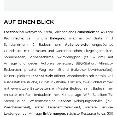
AUF EINEN BLICK
Location:
bei Rethymno, Kreta, Griechenland
Grundstück:
ca. 450 qm
Wohnfläche:
ca. 110 qm
Belegung:
maximal 6-7 Gäste in 3
Schlafzimmern, 2 Badezimmern
Außenbereich:
eingezäuntes
Grundstück mit Terrassen und Gartenbereichen, Sitzgelegenheiten,
Sonnenliegen, Sonnenschirme, Swimmingpool (ca. 32 qm), auf
Anfrage und gegen Aufpreis beheizbar, BBQ-Station, Alfresco-
Essbereich, privater Weg zum Strand (teilweise bewirtschaftet),
kleiner Spielplatz
Innenbereich:
offener Wohnbereich mit Kamin, voll
ausgestattete Küche, Frühstückstheke, Esstisch, zwei Schlafzimmer
mit jeweils zwei Einzelbetten, ein Master-Bedroom mit Badezimmer
en-suite, ein Familienbadezimmer, Klimaanlage, WiFi, Satelliten-TV,
Stereo-Sound, Waschmaschine
Service:
Reinigungsservice (inkl.
Wäschewechsel), erster Lebensmitteleinkauf, weitere Service-
Leistungen auf Anfrage
Entfernungen:
nächste Restaurants ca. 500