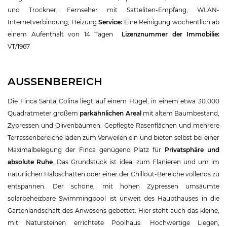
und Trockner, Fernseher mit Satteliten-Empfang, WLAN-
Internetverbindung, Heizung
Service:
Eine Reinigung wöchentlich ab
einem Aufenthalt von 14 Tagen
Lizenznummer der Immobilie:
VT/1967
AUSSENBEREICH
Die Finca Santa Colina liegt auf einem Hügel, in einem etwa 30.000
Quadratmeter großem
parkähnlichen Areal
mit altem Baumbestand,
Zypressen und Olivenbäumen. Gepflegte Rasenflächen und mehrere
Terrassenbereiche laden zum Verweilen ein und bieten selbst bei einer
Maximalbelegung der Finca genügend Platz für
Privatsphäre und
absolute Ruhe
. Das Grundstück ist ideal zum Flanieren und um im
natürlichen Halbschatten oder einer der Chillout-Bereiche vollends zu
entspannen. Der schöne, mit hohen Zypressen umsäumte
solarbeheizbare Swimmingpool ist unweit des Haupthauses in die
Gartenlandschaft des Anwesens gebettet. Hier steht auch das kleine,
mit Natursteinen errichtete Poolhaus. Hochwertige Liegen,