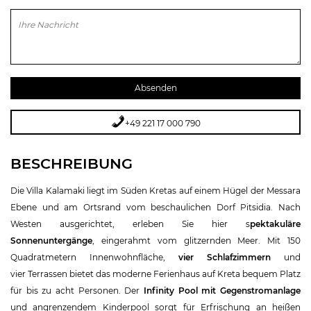
Bitte lasse dieses Feld leer.
+49 221 17 000 790
BESCHREIBUNG
Die Villa Kalamaki liegt im Süden Kretas auf einem Hügel der Messara
Ebene und am Ortsrand vom beschaulichen Dorf Pitsidia. Nach
Westen ausgerichtet, erleben Sie hier s
pektakuläre
Sonnenuntergänge
, eingerahmt vom glitzernden Meer. Mit 150
Quadratmetern Innenwohnfläche,
vier Schlafzimmern
und
vier Terrassen bietet das moderne Ferienhaus auf Kreta bequem Platz
für bis zu acht Personen. Der
Infinity Pool mit Gegenstromanlage
und angrenzendem Kinderpool sorgt für Erfrischung an heißen