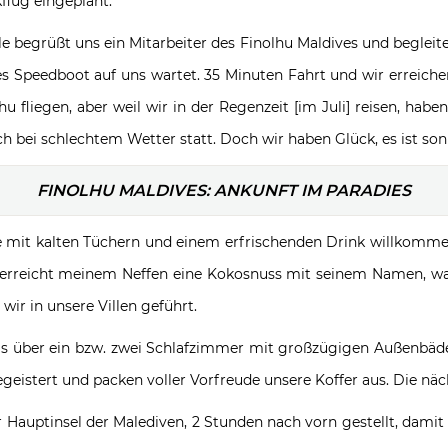
kflug eingeplant.
 begrüßt uns ein Mitarbeiter des Finolhu Maldives und begleit
s Speedboot auf uns wartet. 35 Minuten Fahrt und wir erreiche
 fliegen, aber weil wir in der Regenzeit [im Juli] reisen, habe
uch bei schlechtem Wetter statt. Doch wir haben Glück, es ist s
FINOLHU MALDIVES: ANKUNFT IM PARADIES
mit kalten Tüchern und einem erfrischenden Drink willkommen
überreicht meinem Neffen eine Kokosnuss mit seinem Namen, wa
wir in unsere Villen geführt.
ls über ein bzw. zwei Schlafzimmer mit großzügigen Außenbäde
eistert und packen voller Vorfreude unsere Koffer aus. Die näch
 der Hauptinsel der Malediven, 2 Stunden nach vorn gestellt, da