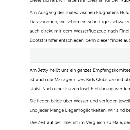
bietet sich an; wir haben ihn diesmal für den Rüc
Am Ausgang des maledivischen Flughafens Hulule
Daravandhoo, wo schon ein schnittiges schwarze
auch direkt mit dem Wasserflugzeug nach Finolhu
Bootstransfer entschieden, denn dieser findet a
Am Jetty heißt uns ein ganzes Empfangskomitee 
ist auch die Managerin des Kids Clubs da und 
stößt. Nach einer kurzen Insel-Einführung werden 
Sie liegen beide über Wasser und verfügen jewei
und jeder Menge Liegemöglichkeiten. Wir sind beg
Die Zeit auf der Insel ist im Vergleich zu Malé,