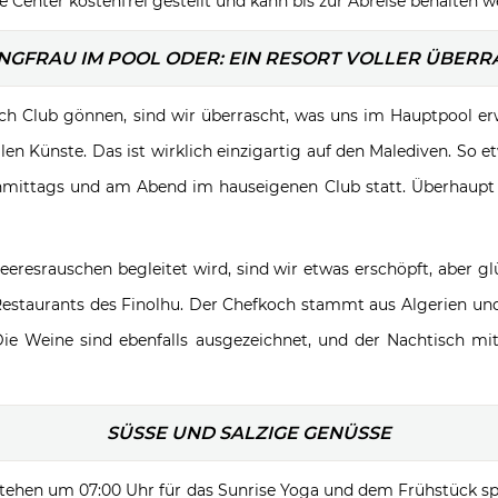
Center kostenfrei gestellt und kann bis zur Abreise behalten w
NGFRAU IM POOL ODER: EIN RESORT VOLLER ÜBER
ach Club gönnen, sind wir überrascht, was uns im Hauptpool e
len Künste. Das ist wirklich einzigartig auf den Malediven. So e
ttags und am Abend im hauseigenen Club statt. Überhaupt wi
resrauschen begleitet wird, sind wir etwas erschöpft, aber 
 Restaurants des Finolhu. Der Chefkoch stammt aus Algerien 
Die Weine sind ebenfalls ausgezeichnet, und der Nachtisch mi
SÜSSE UND SALZIGE GENÜSSE
tehen um 07:00 Uhr für das Sunrise Yoga und dem Frühstück sp