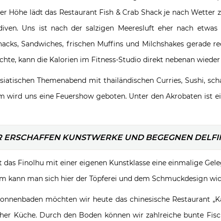
alber Höhe lädt das Restaurant Fish & Crab Shack je nach Wette
diven. Uns ist nach der salzigen Meeresluft eher nach et
nacks, Sandwiches, frischen Muffins und Milchshakes gerade r
te, kann die Kalorien im Fitness-Studio direkt nebenan wieder 
atischen Themenabend mit thailändischen Curries, Sushi, schar
em wird uns eine Feuershow geboten. Unter den Akrobaten ist ein
R ERSCHAFFEN KUNSTWERKE UND BEGEGNEN DELFI
 das Finolhu mit einer eigenen Kunstklasse eine einmalige Geleg
dem kann man sich hier der Töpferei und dem Schmuckdesign wi
nnenbaden möchten wir heute das chinesische Restaurant „Kan
cher Küche. Durch den Boden können wir zahlreiche bunte Fisc