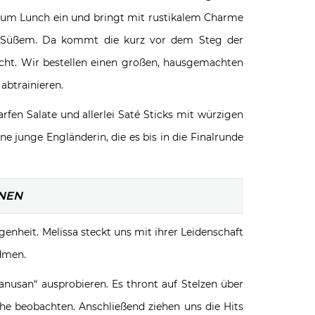
r zum Lunch ein und bringt mit rustikalem Charme
was Süßem. Da kommt die kurz vor dem Steg der
echt. Wir bestellen einen großen, hausgemachten
abtrainieren.
fen Salate und allerlei Saté Sticks mit würzigen
e junge Engländerin, die es bis in die Finalrunde
NEN
enheit. Melissa steckt uns mit ihrer Leidenschaft
dmen.
usan“ ausprobieren. Es thront auf Stelzen über
he beobachten. Anschließend ziehen uns die Hits