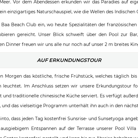
 Meer. Vor dem Abendessen erkunden wir das Paradies auf eig
t ein einzigartiges Naturschauspiel, wie die Wellen des Indisch
aa Beach Club ein, wo heute Spezialitäten der französischen K
bieren gereicht. Unser Blick schweift über den Pool zur Bar
n Dinner freuen wir uns alle nur noch auf unser 2 m breites Kin
AUF ERKUNDUNGSTOUR
 Morgen das köstliche, frische Frühstück, welches täglich bis
n leuchtet. Im Anschluss setzen wir unsere Erkundungstour fo
und traditionelle chinesische Küche serviert. Es verfügt außer
, und das vielseitige Programm unterhält ihn auch in den nächs
hinto, dass jeden Tag kostenfrei Sunsrise- und Sunsetyoga angeb
 ausgiebigem Entspannen auf der Terrasse unserer Pool Vil