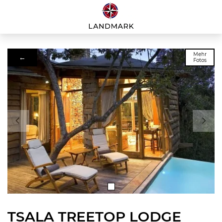
Mehr
←
Fotos
TSALA TREETOP LODGE