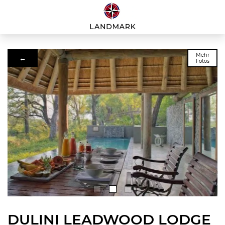
Mehr
←
Fotos
DULINI LEADWOOD LODGE