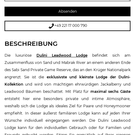
+49 221 17 000 790
BESCHREIBUNG
Die luxuriöse
Dulini Leadwood Lodge
befindet sich am
Zusammenfluss von Sand und Mabrak River an einem anderen Ende
des Sabi Sand Private Game Reserve, das an den Krüger Nationalpark
angrenzt. Sie ist die
exklusivste und kleinste Lodge der Dulini-
Kollektion
und wird von mächtigen ehrwürdigen Jackalberry und
Leadwood Bäumen beschattet. Mit Platz für
maximal sechs Gäste
entsteht hier eine besonders private und intime Atmosphäre,
weshalb sich die Lodge als ideales Ziel für Paare und Honeymooner
empfiehlt. In dieser äußerst familiären Lodge kann auf jeden Ihrer
Wünsche individuell eingegangen werden. Die Dulini Leadwood
Lodge kann für den individuellen Gebrauch oder für Familien und
Freunde gebucht werden. Sitzen Sie gemütlich auf Ihrer eigenen