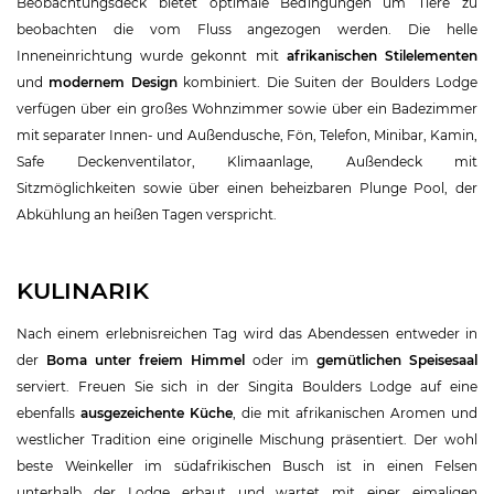
Beobachtungsdeck bietet optimale Bedingungen um Tiere zu
beobachten die vom Fluss angezogen werden. Die helle
Inneneinrichtung wurde gekonnt mit
afrikanischen Stilelementen
und
modernem Design
kombiniert. Die Suiten der Boulders Lodge
verfügen über ein großes Wohnzimmer sowie über ein Badezimmer
mit separater Innen- und Außendusche, Fön, Telefon, Minibar, Kamin,
Safe Deckenventilator, Klimaanlage, Außendeck mit
Sitzmöglichkeiten sowie über einen beheizbaren Plunge Pool, der
Abkühlung an heißen Tagen verspricht.
KULINARIK
Nach einem erlebnisreichen Tag wird das Abendessen entweder in
der
Boma unter freiem Himmel
oder im
gemütlichen Speisesaal
serviert. Freuen Sie sich in der Singita Boulders Lodge auf eine
ebenfalls
ausgezeichente Küche
, die mit afrikanischen Aromen und
westlicher Tradition eine originelle Mischung präsentiert. Der wohl
beste Weinkeller im südafrikischen Busch ist in einen Felsen
unterhalb der Lodge erbaut und wartet mit einer eimaligen