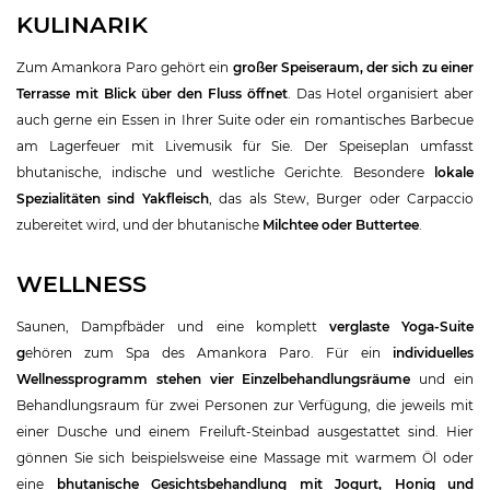
KULINARIK
Zum Amankora Paro gehört ein
großer Speiseraum, der sich zu einer
Terrasse mit Blick über den Fluss öffnet
. Das Hotel organisiert aber
auch gerne ein Essen in Ihrer Suite oder ein romantisches Barbecue
am Lagerfeuer mit Livemusik für Sie. Der Speiseplan umfasst
bhutanische, indische und westliche Gerichte. Besondere
lokale
Spezialitäten sind Yakfleisch
, das als Stew, Burger oder Carpaccio
zubereitet wird, und der bhutanische
Milchtee oder Buttertee
.
WELLNESS
Saunen, Dampfbäder und eine komplett
verglaste Yoga-Suite
g
ehören zum Spa des Amankora Paro. Für ein
individuelles
Wellnessprogramm stehen vier Einzelbehandlungsräume
und ein
Behandlungsraum für zwei Personen zur Verfügung, die jeweils mit
einer Dusche und einem Freiluft-Steinbad ausgestattet sind. Hier
gönnen Sie sich beispielsweise eine Massage mit warmem Öl oder
eine
bhutanische Gesichtsbehandlung mit Jogurt, Honig und