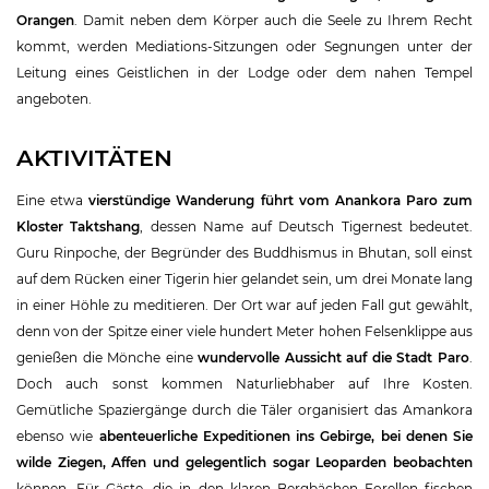
Orangen
. Damit neben dem Körper auch die Seele zu Ihrem Recht
kommt, werden Mediations-Sitzungen oder Segnungen unter der
Leitung eines Geistlichen in der Lodge oder dem nahen Tempel
angeboten.
AKTIVITÄTEN
Eine etwa
vierstündige Wanderung führt vom Anankora Paro zum
Kloster Taktshang
, dessen Name auf Deutsch Tigernest bedeutet.
Guru Rinpoche, der Begründer des Buddhismus in Bhutan, soll einst
auf dem Rücken einer Tigerin hier gelandet sein, um drei Monate lang
in einer Höhle zu meditieren. Der Ort war auf jeden Fall gut gewählt,
denn von der Spitze einer viele hundert Meter hohen Felsenklippe aus
genießen die Mönche eine
wundervolle Aussicht auf die Stadt Paro
.
Doch auch sonst kommen Naturliebhaber auf Ihre Kosten.
Gemütliche Spaziergänge durch die Täler organisiert das Amankora
ebenso wie
abenteuerliche Expeditionen ins Gebirge, bei denen Sie
wilde Ziegen, Affen und gelegentlich sogar Leoparden beobachten
können. Für Gäste, die in den klaren Bergbächen Forellen fischen