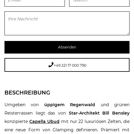
Bitte lasse dieses Feld leer.
+49 221 17 000 790
BESCHREIBUNG
Umgeben von
üppigem Regenwald
und grünen
Reisterrassen liegt das von
Star-Architekt Bill Bensley
konzipierte
Capella Ubud
mit nur 22 luxuriösen Zelten, die
eine neue Form von Glamping definieren. Prämiert mit