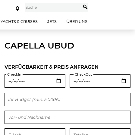
YACHTS & CRUISES
JETS
ÜBER UNS
CAPELLA UBUD
VERFÜGBARKEIT & PREIS ANFRAGEN
CheckIn
CheckOut
Bitte lasse dieses Feld leer.