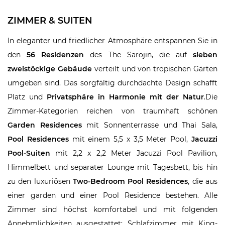
ZIMMER & SUITEN
In eleganter und friedlicher Atmosphäre entspannen Sie in
den
56 Residenzen
des The Sarojin, die auf
sieben
zweistöckige Gebäude
verteilt und von tropischen Gärten
umgeben sind. Das sorgfältig durchdachte Design schafft
Platz und
Privatsphäre in Harmonie mit der Natur
.Die
Zimmer-Kategorien reichen von traumhaft schönen
Garden Residences
mit Sonnenterrasse und Thai Sala,
Pool Residences
mit einem 5,5 x 3,5 Meter Pool,
Jacuzzi
Pool-Suiten
mit 2,2 x 2,2 Meter Jacuzzi Pool Pavilion,
Himmelbett und separater Lounge mit Tagesbett, bis hin
zu den luxuriösen
Two-Bedroom Pool Residences
, die aus
einer garden und einer Pool Residence bestehen. Alle
Zimmer sind höchst komfortabel und mit folgenden
Annehmlichkeiten ausgestattet: Schlafzimmer mit King-