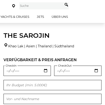
YACHTS & CRUISES
JETS
ÜBER UNS
THE SAROJIN
Khao Lak | Asien | Thailand | Südthailand
VERFÜGBARKEIT & PREIS ANFRAGEN
CheckIn
CheckOut
Bitte lasse dieses Feld leer.