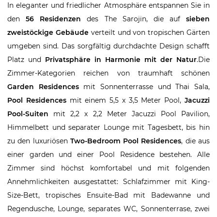
In eleganter und friedlicher Atmosphäre entspannen Sie in
den
56 Residenzen
des The Sarojin, die auf
sieben
zweistöckige Gebäude
verteilt und von tropischen Gärten
umgeben sind. Das sorgfältig durchdachte Design schafft
Platz und
Privatsphäre in Harmonie mit der Natur
.Die
Zimmer-Kategorien reichen von traumhaft schönen
Garden Residences
mit Sonnenterrasse und Thai Sala,
Pool Residences
mit einem 5,5 x 3,5 Meter Pool,
Jacuzzi
Pool-Suiten
mit 2,2 x 2,2 Meter Jacuzzi Pool Pavilion,
Himmelbett und separater Lounge mit Tagesbett, bis hin
zu den luxuriösen
Two-Bedroom Pool Residences
, die aus
einer garden und einer Pool Residence bestehen. Alle
Zimmer sind höchst komfortabel und mit folgenden
Annehmlichkeiten ausgestattet: Schlafzimmer mit King-
Size-Bett, tropisches Ensuite-Bad mit Badewanne und
Regendusche, Lounge, separates WC, Sonnenterrase, zwei