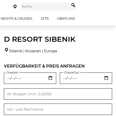
YACHTS & CRUISES
JETS
ÜBER UNS
D RESORT SIBENIK
Sibenik | Kroatien | Europa
VERFÜGBARKEIT & PREIS ANFRAGEN
CheckIn
CheckOut
Bitte lasse dieses Feld leer.