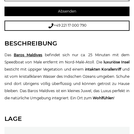
+49 221 17 000 790
BESCHREIBUNG
Das
Baros Maldives
befindet sich nur ca. 25 Minuten mit dem
Speedboat von Male entfernt im Nord-Malé-Atoll. Die
luxuriöse Insel
besticht mit üppiger Vegetation und einem
intakten Korallenriff
und
ist vom kristallklaren Wasser des Indischen Ozeans umgeben. Schuhe
sind dort übrigens völlig überflüssig und können getrost zu Hause
bleiben. Das Baros Maldives ist ein kleines Juwel, das Luxus perfekt in
die natürliche Umgebung integriert. Ein Ort zum
Wohlfühlen
!
LAGE