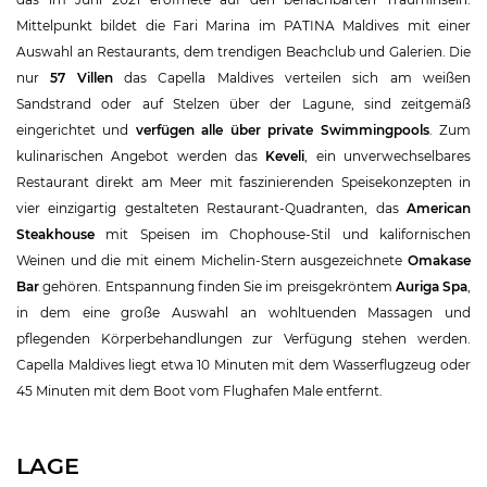
Mittelpunkt bildet die Fari Marina im PATINA Maldives mit einer
Auswahl an Restaurants, dem trendigen Beachclub und Galerien. Die
nur
57 Villen
das Capella Maldives verteilen sich am weißen
Sandstrand oder auf Stelzen über der Lagune, sind zeitgemäß
eingerichtet und
verfügen alle über private Swimmingpools
. Zum
kulinarischen Angebot werden das
Keveli
, ein unverwechselbares
Restaurant direkt am Meer mit faszinierenden Speisekonzepten in
vier einzigartig gestalteten Restaurant-Quadranten, das
American
Steakhouse
mit Speisen im Chophouse-Stil und kalifornischen
Weinen und die mit einem Michelin-Stern ausgezeichnete
Omakase
Bar
gehören. Entspannung finden Sie im preisgekröntem
Auriga Spa
,
in dem eine große Auswahl an wohltuenden Massagen und
pflegenden Körperbehandlungen zur Verfügung stehen werden.
Capella Maldives liegt etwa 10 Minuten mit dem Wasserflugzeug oder
45 Minuten mit dem Boot vom Flughafen Male entfernt.
LAGE