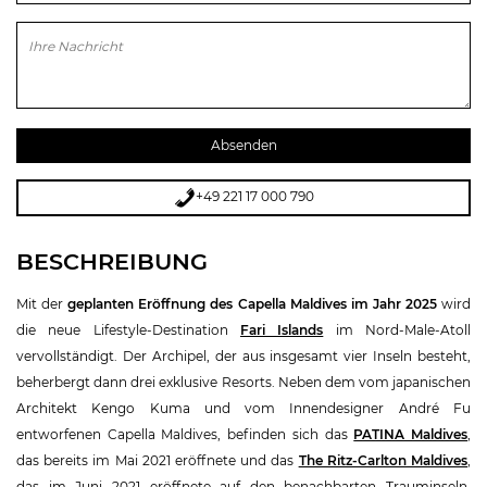
Bitte lasse dieses Feld leer.
+49 221 17 000 790
BESCHREIBUNG
Mit der
geplanten Eröffnung des Capella Maldives im Jahr 2025
wird
die neue Lifestyle-Destination
Fari Islands
im Nord-Male-Atoll
vervollständigt. Der Archipel, der aus insgesamt vier Inseln besteht,
beherbergt dann drei exklusive Resorts. Neben dem vom japanischen
Architekt Kengo Kuma und vom Innendesigner André Fu
entworfenen Capella Maldives, befinden sich das
PATINA Maldives
,
das bereits im Mai 2021 eröffnete und das
The Ritz-Carlton Maldives
,
das im Juni 2021 eröffnete auf den benachbarten Trauminseln.