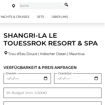
YACHTS & CRUISES
JETS
ÜBER UNS
SHANGRI-LA LE
TOUESSROK RESORT & SPA
Trou d'Eau Douce | Indischer Ozean | Mauritius
VERFÜGBARKEIT & PREIS ANFRAGEN
CheckIn
CheckOut
Bitte lasse dieses Feld leer.