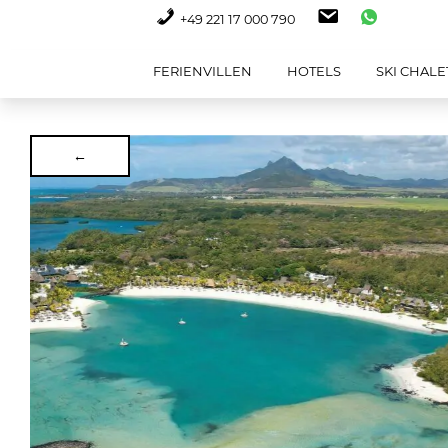
+49 221 17 000 790
FERIENVILLEN
HOTELS
SKI CHALE
←