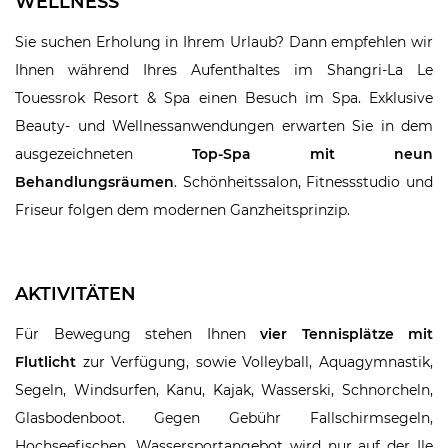
WELLNESS
Sie suchen Erholung in Ihrem Urlaub? Dann empfehlen wir
Ihnen während Ihres Aufenthaltes im Shangri-La Le
Touessrok Resort & Spa einen Besuch im Spa. Exklusive
Beauty- und Wellnessanwendungen erwarten Sie in dem
ausgezeichneten
Top-Spa mit neun
Behandlungsräumen
. Schönheitssalon, Fitnessstudio und
Friseur folgen dem modernen Ganzheitsprinzip.
AKTIVITÄTEN
Für Bewegung stehen Ihnen
vier Tennisplätze mit
Flutlicht
zur Verfügung, sowie Volleyball, Aquagymnastik,
Segeln, Windsurfen, Kanu, Kajak, Wasserski, Schnorcheln,
Glasbodenboot. Gegen Gebühr Fallschirmsegeln,
Hochseefischen. Wassersportangebot wird nur auf der Ile