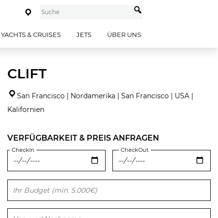
YACHTS & CRUISES
JETS
ÜBER UNS
CLIFT
San Francisco | Nordamerika | San Francisco | USA |
Kalifornien
VERFÜGBARKEIT & PREIS ANFRAGEN
CheckIn
CheckOut
Bitte lasse dieses Feld leer.