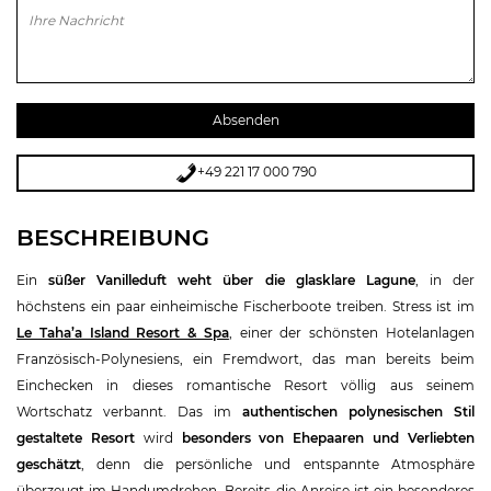
Bitte lasse dieses Feld leer.
+49 221 17 000 790
BESCHREIBUNG
Ein
süßer Vanilleduft weht über die glasklare Lagune
, in der
höchstens ein paar einheimische Fischerboote treiben. Stress ist im
Le Taha’a Island Resort & Spa
, einer der schönsten Hotelanlagen
Französisch-Polynesiens, ein Fremdwort, das man bereits beim
Einchecken in dieses romantische Resort völlig aus seinem
Wortschatz verbannt. Das im
authentischen polynesischen Stil
gestaltete Resort
wird
besonders von Ehepaaren und Verliebten
geschätzt
, denn die persönliche und entspannte Atmosphäre
überzeugt im Handumdrehen. Bereits die Anreise ist ein besonderes