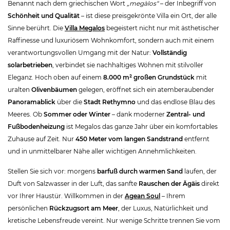
Benannt nach dem griechischen Wort
„megàlos“
– der Inbegriff von
Schönheit und Qualität
– ist diese preisgekrönte Villa ein Ort, der alle
Sinne berührt. Die
Villa Megalos
begeistert nicht nur mit ästhetischer
Raffinesse und luxuriösem Wohnkomfort, sondern auch mit einem
verantwortungsvollen Umgang mit der Natur:
Vollständig
solarbetrieben
, verbindet sie nachhaltiges Wohnen mit stilvoller
Eleganz. Hoch oben auf einem
8.000 m² großen Grundstück
mit
uralten
Olivenbäumen
gelegen, eröffnet sich ein atemberaubender
Panoramablick
über die
Stadt Rethymno
und das endlose Blau des
Meeres. Ob
Sommer oder Winter
– dank moderner
Zentral- und
Fußbodenheizung
ist Megalos das ganze Jahr über ein komfortables
Zuhause auf Zeit. Nur
450 Meter vom langen Sandstrand
entfernt
und in unmittelbarer Nähe aller wichtigen Annehmlichkeiten.
Stellen Sie sich vor: morgens
barfuß durch warmen Sand
laufen, der
Duft von Salzwasser in der Luft, das sanfte
Rauschen der Ägäis
direkt
vor Ihrer Haustür. Willkommen in der
Agean Soul
– Ihrem
persönlichen
Rückzugsort am Meer
, der Luxus, Natürlichkeit und
kretische Lebensfreude vereint. Nur wenige Schritte trennen Sie vom