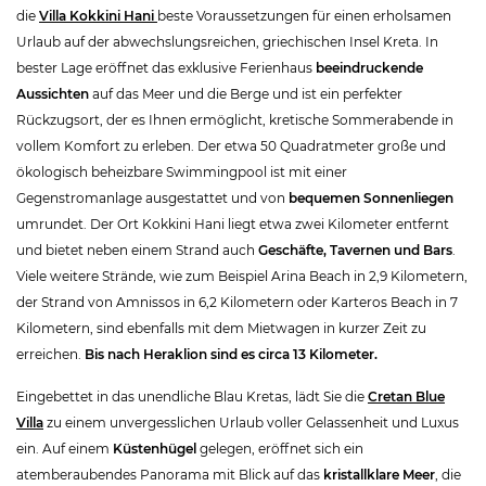
die
Villa Kokkini Hani
beste Voraussetzungen für einen erholsamen
Urlaub auf der abwechslungsreichen, griechischen Insel Kreta. In
bester Lage eröffnet das exklusive Ferienhaus
beeindruckende
Aussichten
auf das Meer und die Berge und ist ein perfekter
Rückzugsort, der es Ihnen ermöglicht, kretische Sommerabende in
vollem Komfort zu erleben. Der etwa 50 Quadratmeter große und
ökologisch beheizbare Swimmingpool ist mit einer
Gegenstromanlage ausgestattet und von
bequemen Sonnenliegen
umrundet. Der Ort Kokkini Hani liegt etwa zwei Kilometer entfernt
und bietet neben einem Strand auch
Geschäfte, Tavernen und Bars
.
Viele weitere Strände, wie zum Beispiel Arina Beach in 2,9 Kilometern,
der Strand von Amnissos in 6,2 Kilometern oder Karteros Beach in 7
Kilometern, sind ebenfalls mit dem Mietwagen in kurzer Zeit zu
erreichen.
Bis nach Heraklion sind es circa 13 Kilometer.
Eingebettet in das unendliche Blau Kretas, lädt Sie die
Cretan Blue
Villa
zu einem unvergesslichen Urlaub voller Gelassenheit und Luxus
ein. Auf einem
Küstenhügel
gelegen, eröffnet sich ein
atemberaubendes Panorama mit Blick auf das
kristallklare Meer
, die