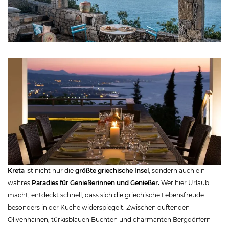
Kreta
ist nicht nur die
größte griechische Insel
, sondern auch ein
wahres
Paradies für Genießerinnen und Genießer.
Wer hier Urlaub
macht, entdeckt schnell, dass sich die griechische Lebensfreude
besonders in der Küche widerspiegelt. Zwischen duftenden
Olivenhainen, türkisblauen Buchten und charmanten Bergdörfern