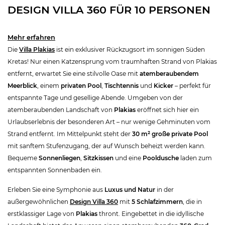
DESIGN VILLA 360 FÜR 10 PERSONEN
Mehr erfahren
Die
Villa Plakias
ist ein exklusiver Rückzugsort im sonnigen Süden
Kretas! Nur einen Katzensprung vom traumhaften Strand von Plakias
entfernt, erwartet Sie eine stilvolle Oase mit
atemberaubendem
Meerblick
, einem
privaten Pool
,
Tischtennis
und
Kicker
– perfekt für
entspannte Tage und gesellige Abende. Umgeben von der
atemberaubenden Landschaft von
Plakias
eröffnet sich hier ein
Urlaubserlebnis der besonderen Art – nur wenige Gehminuten vom
Strand entfernt. Im Mittelpunkt steht der
30 m² große private Pool
mit sanftem Stufenzugang, der auf Wunsch beheizt werden kann.
Bequeme
Sonnenliegen
,
Sitzkissen
und eine
Pooldusche
laden zum
entspannten Sonnenbaden ein.
Erleben Sie eine Symphonie aus
Luxus und Natur
in der
außergewöhnlichen
Design Villa 360
mit
5 Schlafzimmern
, die in
erstklassiger Lage von
Plakias
thront. Eingebettet in die idyllische