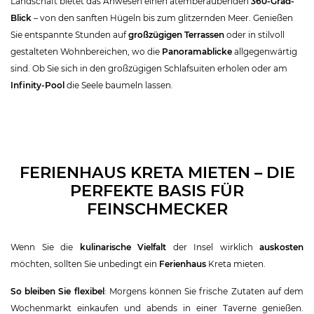
Landschaft bietet das Anwesen einen atemberaubenden
360-Grad-
Blick
– von den sanften Hügeln bis zum glitzernden Meer. Genießen
Sie entspannte Stunden auf
großzügigen Terrassen
oder in stilvoll
gestalteten Wohnbereichen, wo die
Panoramablicke
allgegenwärtig
sind. Ob Sie sich in den großzügigen Schlafsuiten erholen oder am
Infinity-Pool
die Seele baumeln lassen.
FERIENHAUS KRETA MIETEN – DIE
PERFEKTE BASIS FÜR
FEINSCHMECKER
Wenn Sie die
kulinarische Vielfalt
der Insel wirklich
auskosten
möchten, sollten Sie unbedingt ein
Ferienhaus
Kreta mieten.
So bleiben Sie flexibel
: Morgens können Sie frische Zutaten auf dem
Wochenmarkt einkaufen und abends in einer Taverne genießen.