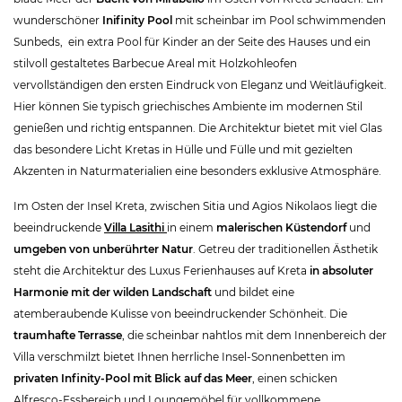
wunderschöner
Inifinity Pool
mit scheinbar im Pool schwimmenden
Sunbeds, ein extra Pool für Kinder an der Seite des Hauses und ein
stilvoll gestaltetes Barbecue Areal mit Holzkohleofen
vervollständigen den ersten Eindruck von Eleganz und Weitläufigkeit.
Hier können Sie typisch griechisches Ambiente im modernen Stil
genießen und richtig entspannen. Die Architektur bietet mit viel Glas
das besondere Licht Kretas in Hülle und Fülle und mit gezielten
Akzenten in Naturmaterialien eine besonders exklusive Atmosphäre.
Im Osten der Insel Kreta, zwischen Sitia und Agios Nikolaos liegt die
beeindruckende
Villa Lasithi
in einem
malerischen Küstendorf
und
umgeben von unberührter Natur
. Getreu der traditionellen Ästhetik
steht die Architektur des Luxus Ferienhauses auf Kreta
in absoluter
Harmonie mit der wilden Landschaft
und bildet eine
atemberaubende Kulisse von beeindruckender Schönheit. Die
traumhafte Terrasse
, die scheinbar nahtlos mit dem Innenbereich der
Villa verschmilzt bietet Ihnen herrliche Insel-Sonnenbetten im
privaten Infinity-Pool mit Blick auf das Meer
, einen schicken
Alfresco-Essbereich und Loungemöbel für vollkommene