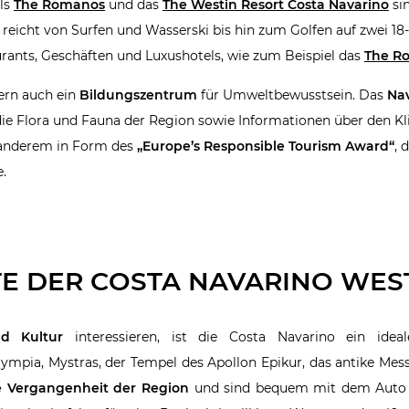
ls
The Romanos
und das
The Westin Resort Costa Navarino
sin
reicht von Surfen und Wasserski bis hin zum Golfen auf zwei 18-
urants, Geschäften und Luxushotels, wie zum Beispiel das
The Ro
dern auch ein
Bildungszentrum
für Umweltbewusstsein. Das
Nav
 die Flora und Fauna der Region sowie Informationen über den 
anderem in Form des
„Europe’s Responsible Tourism Award“
, 
.
TE DER COSTA NAVARINO WE
d Kultur
interessieren, ist die Costa Navarino ein id
ympia, Mystras, der Tempel des Apollon Epikur, das antike Messi
e Vergangenheit der Region
und sind bequem mit dem Auto e