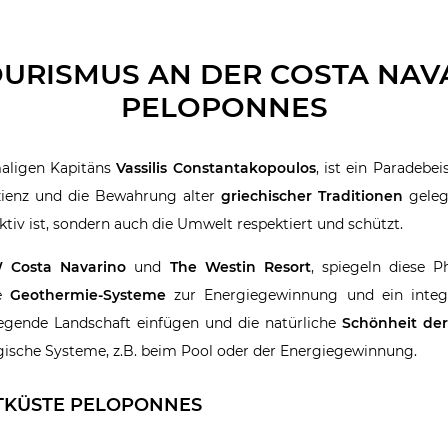
OURISMUS AN DER COSTA NAV
PELOPONNES
aligen Kapitäns
Vassilis Constantakopoulos
, ist ein Paradebe
izienz und die Bewahrung alter
griechischer Traditionen
geleg
aktiv ist, sondern auch die Umwelt respektiert und schützt.
 Costa Navarino
und
The Westin Resort
, spiegeln diese P
ie
Geothermie-Systeme
zur Energiegewinnung und ein integr
liegende Landschaft einfügen und die natürliche
Schönheit de
gische Systeme, z.B. beim Pool oder der Energiegewinnung.
TKÜSTE PELOPONNES