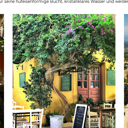
für seine hufeisenförmige Bucht, kristallklares Wasser und weiß