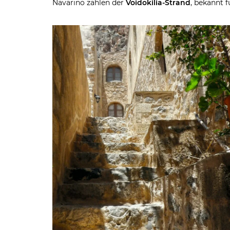
Navarino zählen der
Voidokilia-Strand
, bekannt 