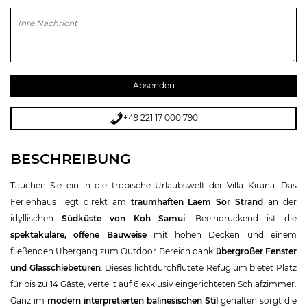
Bitte lasse dieses Feld leer.
+49 221 17 000 790
BESCHREIBUNG
Tauchen Sie ein in die tropische Urlaubswelt der Villa Kirana. Das
Ferienhaus liegt direkt am
traumhaften Laem Sor Strand
an der
idyllischen
Südküste von Koh Samui
. Beeindruckend ist die
spektakuläre, offene Bauweise
mit hohen Decken und einem
fließenden Übergang zum Outdoor Bereich dank
übergroßer Fenster
und Glasschiebetüren
. Dieses lichtdurchflutete Refugium bietet Platz
für bis zu 14 Gäste, verteilt auf 6 exklusiv eingerichteten Schlafzimmer.
Ganz im
modern interpretierten balinesischen Stil
gehalten sorgt die