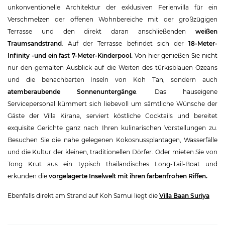
unkonventionelle Architektur der exklusiven Ferienvilla für ein
Verschmelzen der offenen Wohnbereiche mit der großzügigen
Terrasse und den direkt daran anschließenden
weißen
Traumsandstrand
. Auf der Terrasse befindet sich der
18-Meter-
Infinity -und ein fast 7-Meter-Kinderpool.
Von hier genießen Sie nicht
nur den gemalten Ausblick auf die Weiten des türkisblauen Ozeans
und die benachbarten Inseln von Koh Tan, sondern auch
atemberaubende Sonnenuntergänge
. Das hauseigene
Servicepersonal kümmert sich liebevoll um sämtliche Wünsche der
Gäste der Villa Kirana, serviert köstliche Cocktails und bereitet
exquisite Gerichte ganz nach Ihren kulinarischen Vorstellungen zu.
Besuchen Sie die nahe gelegenen Kokosnussplantagen, Wasserfälle
und die Kultur der kleinen, traditionellen Dörfer. Oder mieten Sie von
Tong Krut aus ein typisch thailändisches Long-Tail-Boat und
erkunden die
vorgelagerte Inselwelt mit ihren farbenfrohen Riffen.
Ebenfalls direkt am Strand auf Koh Samui liegt die
Villa Baan Suriya