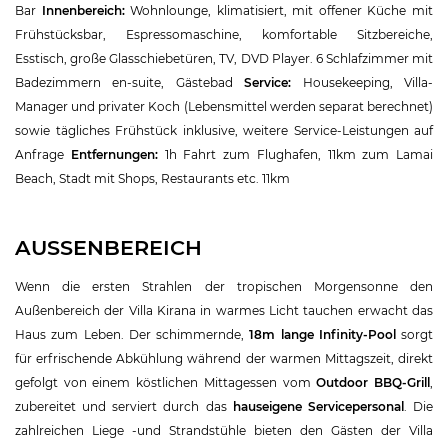
Bar
Innenbereich:
Wohnlounge, klimatisiert, mit offener Küche mit
Frühstücksbar, Espressomaschine, komfortable Sitzbereiche,
Esstisch, große Glasschiebetüren, TV, DVD Player. 6 Schlafzimmer mit
Badezimmern en-suite, Gästebad
Service:
Housekeeping, Villa-
Manager und privater Koch (Lebensmittel werden separat berechnet)
sowie tägliches Frühstück inklusive, weitere Service-Leistungen auf
Anfrage
Entfernungen:
1h Fahrt zum Flughafen, 11km zum Lamai
Beach, Stadt mit Shops, Restaurants etc. 11km
AUSSENBEREICH
Wenn die ersten Strahlen der tropischen Morgensonne den
Außenbereich der Villa Kirana in warmes Licht tauchen erwacht das
Haus zum Leben. Der schimmernde,
18m lange Infinity-Pool
sorgt
für erfrischende Abkühlung während der warmen Mittagszeit, direkt
gefolgt von einem köstlichen Mittagessen vom
Outdoor BBQ-Grill
,
zubereitet und serviert durch das
hauseigene Servicepersonal
. Die
zahlreichen Liege -und Strandstühle bieten den Gästen der Villa