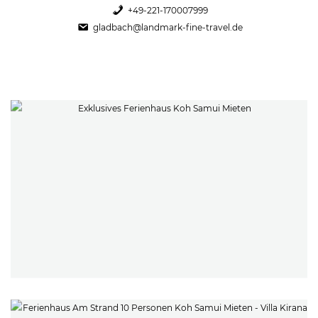
+49-221-170007999
gladbach@landmark-fine-travel.de