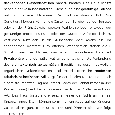
deckenhohen Glasschiebetüren
nahezu nahtlos. Das Haus besitzt
neben einer vollausgestatteten Küche auch eine
geräumige Lounge
mit Soundanlage, Flatscreen TVs und selbstverständlich Air-
Condition. Morgens können die Gäste nach Belieben auf der Terrasse
oder an der Frühstücksbar speisen. Wahlweise laden entweder der
geräumige Indoor Esstisch oder der Outdoor Alfresco-Tisch zu
köstlichen Ausflügen in die kulinarische Welt Asiens ein. Im
angenehmen Kontrast zum offenen Wohnbereich stehen die 6
Schlafzimmer des Hauses, welche mit besonderem Blick auf
Privatsphäre
und Gemütlichkeit eingerichtet sind. Die Verbindung
des
architektonisch zeitgemäßen Baustils
mit geschmackvollen,
organischen Dekorelementen und Möbelstücken im
modernen
asiatisch-balinesischen Stil
sorgt für den idealen Rückzugsort nach
einem traumhaften Tag am Strand. Jedes der Schlafzimmer (außer
Kinderzimmer) besitzt einen eigenen überdachten Außenbereich und
A/C. Das Haus bietet angrenzend an eines der Schlafzimmer ein
Kinderzimmer, Eltern können so immer ein Auge auf die jüngeren
Gäste haben, ganz ohne Stress! Die Schlafzimmer sind wie folgt
ausgestattet: