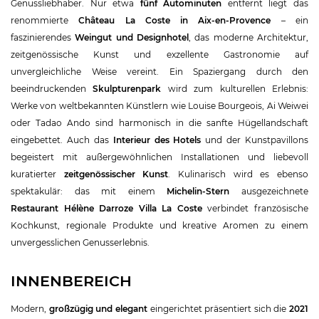
Genussliebhaber. Nur etwa
fünf Autominuten
entfernt liegt das
renommierte
Château La Coste in Aix-en-Provence
– ein
faszinierendes
Weingut und Designhotel
, das moderne Architektur,
zeitgenössische Kunst und exzellente Gastronomie auf
unvergleichliche Weise vereint. Ein Spaziergang durch den
beeindruckenden
Skulpturenpark
wird zum kulturellen Erlebnis:
Werke von weltbekannten Künstlern wie Louise Bourgeois, Ai Weiwei
oder Tadao Ando sind harmonisch in die sanfte Hügellandschaft
eingebettet. Auch das
Interieur des Hotels
und der Kunstpavillons
begeistert mit außergewöhnlichen Installationen und liebevoll
kuratierter
zeitgenössischer Kunst
. Kulinarisch wird es ebenso
spektakulär: das mit einem
Michelin-Stern
ausgezeichnete
Restaurant Hélène Darroze Villa La Coste
verbindet französische
Kochkunst, regionale Produkte und kreative Aromen zu einem
unvergesslichen Genusserlebnis.
INNENBEREICH
Modern,
großzügig und elegant
eingerichtet präsentiert sich die
2021