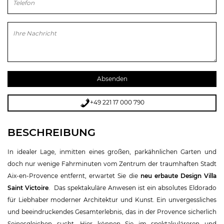
Bitte lasse dieses Feld leer.
+49 221 17 000 790
BESCHREIBUNG
In idealer Lage, inmitten eines großen, parkähnlichen Garten und
doch nur wenige Fahrminuten vom Zentrum der traumhaften Stadt
Aix-en-Provence
entfernt, erwartet Sie die
neu erbaute Design Villa
Saint Victoire
. Das spektakuläre Anwesen ist ein absolutes Eldorado
für Liebhaber moderner Architektur und Kunst. Ein unvergessliches
und beeindruckendes Gesamterlebnis, das in der Provence sicherlich
Seinesgleichen sucht. Hier können Sie im spektakuläreren und