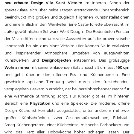
neu erbaute Design Villa Saint Victoire
im Inneren. Schon der
spektakuläre, sich über beide Etagen erstreckende Eingangsbereich
beeindruckt mit großen und zugleich filigranen Kunstinstallationen
und einem Blick in den Weinkeller. Eine Gäste-Toilette überrascht im
außergewöhnlichem Schwarz-Weiß-Design. Die Bodentiefen Fenster
der Villa eröffnen eindrucksvolle Aussichten auf die provenzalische
Landschaft bis hin zum Mont Victoire. Hier können Sie in exklusiver
und inspirierender Atmosphäre umgeben von ausgewählten
Kunstwerken und
Designobjekten
entspannen. Das großzügige
Wohnzimmer
mit seiner einladenden Sofalandschaft umfasst
160 qm
und geht über in den offenen Ess- und Küchenbereich. Eine
geschickte optische Trennung wird durch den freistehenden,
verspiegelten Gaskamin erreicht, der bei hereinbrechender Nacht für
eine wärmende Stimmung sorgt.
Für Kinder gibt es im hinteren
Bereich eine
Playstation
und eine Spielecke. Die moderne, offene
Design-Küche ist komplett ausgestattet, unter anderem mit zwei
großen Kühlschränken, zwei Geschirrspülmaschinen, Edelstahl
Smeg-Küchengeräten, einer Kücheninsel mit sechs Barhockern und
wird das Herz aller Hobbyköche höher schlagen lassen. Der