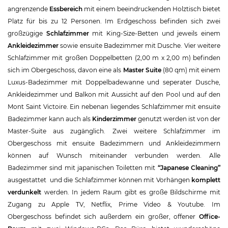
angrenzende
Essbereich
mit einem beeindruckenden Holztisch bietet
Platz für bis zu 12 Personen. Im Erdgeschoss befinden sich zwei
großzügige
Schlafzimmer
mit King-Size-Betten und jeweils einem
Ankleidezimmer
sowie ensuite Badezimmer mit Dusche. Vier weitere
Schlafzimmer mit großen Doppelbetten (2,00 m x 2,00 m) befinden
sich im Obergeschoss, davon eine als
Master Suite
(80 qm) mit einem
Luxus-Badezimmer mit Doppelbadewanne und seperater Dusche,
Ankleidezimmer und Balkon mit Aussicht auf den Pool und auf den
Mont Saint Victoire. Ein nebenan liegendes Schlafzimmer mit ensuite
Badezimmer kann auch als
Kinderzimmer
genutzt werden ist von der
Master-Suite aus zugänglich. Zwei weitere Schlafzimmer im
Obergeschoss mit ensuite Badezimmern und Ankleidezimmern
können auf Wunsch miteinander verbunden werden. Alle
Badezimmer sind mit japanischen Toiletten mit
“Japanese Cleaning”
ausgestattet und die Schlafzimmer können mit Vorhängen
komplett
verdunkelt
werden. In jedem Raum gibt es große Bildschirme mit
Zugang zu Apple TV, Netflix, Prime Video & Youtube. Im
Obergeschoss befindet sich außerdem ein großer, offener
Office-