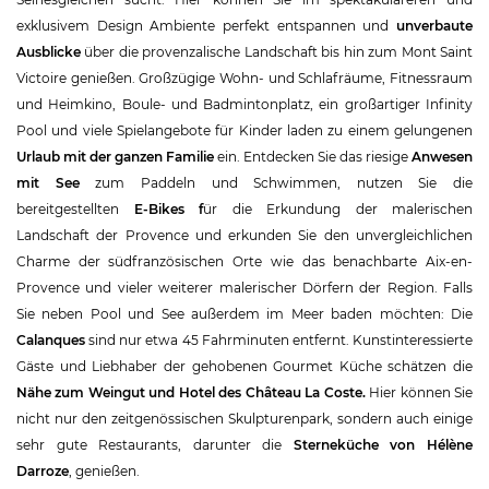
exklusivem Design Ambiente perfekt entspannen und
unverbaute
Ausblicke
über die provenzalische Landschaft bis hin zum Mont Saint
Victoire genießen. Großzügige Wohn- und Schlafräume, Fitnessraum
und Heimkino, Boule- und Badmintonplatz, ein großartiger Infinity
Pool und viele Spielangebote für Kinder laden zu einem gelungenen
Urlaub mit der ganzen Familie
ein. Entdecken Sie das riesige
Anwesen
mit See
zum Paddeln und Schwimmen, nutzen Sie die
bereitgestellten
E-Bikes f
ür die Erkundung der malerischen
Landschaft der Provence und erkunden Sie den unvergleichlichen
Charme der südfranzösischen Orte wie das benachbarte Aix-en-
Provence und vieler weiterer malerischer Dörfern der Region. Falls
Sie neben Pool und See außerdem im Meer baden möchten: Die
Calanques
sind nur etwa 45 Fahrminuten entfernt. Kunstinteressierte
Gäste und Liebhaber der gehobenen Gourmet Küche schätzen die
Nähe zum Weingut und Hotel des Château La Coste.
Hier können Sie
nicht nur den zeitgenössischen Skulpturenpark, sondern auch einige
sehr gute Restaurants, darunter die
Sterneküche von Hélène
Darroze
, genießen.