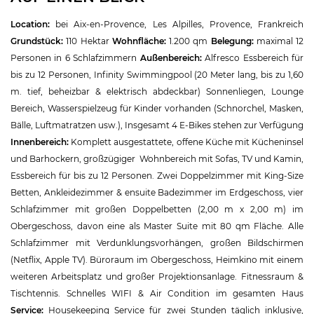
Location:
bei Aix-en-Provence, Les Alpilles, Provence, Frankreich
Grundstück:
110 Hektar
Wohnfläche:
1.200 qm
Belegung:
maximal 12
Personen in 6 Schlafzimmern
Außenbereich:
Alfresco Essbereich für
bis zu 12 Personen,
Infinity Swimmingpool (20 Meter lang, bis zu 1,60
m. tief, beheizbar & elektrisch abdeckbar) Sonnenliegen, Lounge
Bereich, Wasserspielzeug für Kinder vorhanden (Schnorchel, Masken,
Bälle, Luftmatratzen usw.), Insgesamt 4 E-Bikes stehen zur Verfügung
Innenbereich:
Komplett ausgestattete, offene Küche mit Kücheninsel
und Barhockern, großzügiger Wohnbereich mit Sofas, TV und Kamin,
Essbereich für bis zu 12 Personen. Zwei Doppelzimmer mit King-Size
Betten, Ankleidezimmer & ensuite Badezimmer im Erdgeschoss, vier
Schlafzimmer mit großen Doppelbetten (2,00 m x 2,00 m) im
Obergeschoss, davon eine als Master Suite mit 80 qm Fläche. Alle
Schlafzimmer mit Verdunklungsvorhängen, großen Bildschirmen
(Netflix, Apple TV). Büroraum im Obergeschoss, Heimkino mit einem
weiteren Arbeitsplatz und großer Projektionsanlage. Fitnessraum &
Tischtennis. Schnelles WIFI & Air Condition im gesamten Haus
Service:
Housekeeping Service für zwei Stunden täglich inklusive,