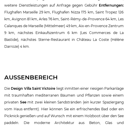
weitere Dienstleistungen auf Anfrage gegen Gebühr
Entfernungen:
Flughafen Marseille 29 km, Flughafen Nizza 175 km, Saint Tropez 126
km, Avignon 81 km, Arles 76 km,
Saint-Rémy-de-Provence 64 km, Les
Calanques de Marseille (Mittelmeer) 49 km, Aix-en-Provence Zentrum
9 km, nächstes Einkaufszentrum 6 km (Les Commerces de La
Bastide), nächstes Sterne-Restaurant in Château La Coste (Hélène
Darroze) 4 km.
AUSSENBEREICH
Die
Design Villa Saint Victoire
liegt inmitten einer riesigen Parkanlage
mit traumhaften mediterranen Bäumen und Pflanzen sowie einem
privaten
See
mit zwei kleinen Sandstränden (ein kurzer Spaziergang
vom Haus entfernt). Hier können Sie ein erfrischendes Bad oder ein
Picknick genießen und auf Wunsch mit einem Holzboot über den See
paddeln. Die moderne Architektur aus Beton, Glas und