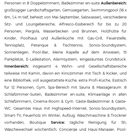
Personen in 8 Doppelzimmern, Badezimmer en-suite
Außenbereich:
großzügiger Landschaftsgarten, Gemüsegarten, Swimmingpool (16 x
6m, 1,4 m tief, beheizt von Mai-September, Salzwasser), verschiedene
Sitz- und Loungebereiche, Alfresco-Essbereich für bis zu 20
Personen, Pergola, Wasserbecken und Brunnen, Holzhütte für
Kinder, Poolhaus und Außenküche mit Gas-Grill, Feuerstelle,
Tennisplatz, Petanque & Tischtennis, Sonos-Soundsystem,
Sonnenliegen, Pool-Bar, kleine Kapelle auf dem Anwesen, 15
Parkplätze, E-Ladestation, Alarmsystem, eingezäuntes Grundstück
Innenbereich:
insgesamt 4 Wohn- und Gesellschaftsbereiche
teilweise mit Kamin, davon ein Kinozimmer mit Tisch & Kicker, und
eine Bibliothek, voll ausgestattete Küche, extra Profi-Küche, Esstisch
für 12 Personen, Gym, Spa-Bereich mit Sauna & Massageraum. 8
Schlafzimmer-Suiten, Badezimmer en-suite, Klimaanlage in allen
Schlafzimmern, Cinema-Room & Gym. Gäste-Badezimmer & Gäste-
WC. Gesamtes Haus mit Highspeed-Internet, Sonos-Soundsystem,
Smart-TV, Feuerholz im Winter, Aufzug. Waschmaschine & Trockner
vorhanden, Boutique
Service:
tägliche Reinigung für 5h,
Wäschewechsel wöchentlich, Concierge und Haus-Manager, Pool-