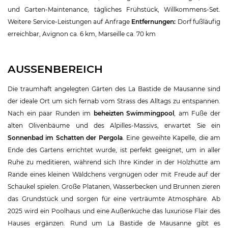
und Garten-Maintenance, tägliches Frühstück, Willkommens-Set.
Weitere Service-Leistungen auf Anfrage
Entfernungen:
Dorf fußläufig
erreichbar, Avignon ca. 6 km, Marseille ca. 70 km
AUSSENBEREICH
Die traumhaft angelegten Gärten des La Bastide de Mausanne sind
der ideale Ort um sich fernab vom Strass des Alltags zu entspannen.
Nach ein paar Runden im
beheizten Swimmingpool
, am Fuße der
alten Olivenbäume und des Alpilles-Massivs, erwartet Sie ein
Sonnenbad im Schatten der Pergola
. Eine geweihte Kapelle, die am
Ende des Gartens errichtet wurde, ist perfekt geeignet, um in aller
Ruhe zu meditieren, während sich Ihre Kinder in der Holzhütte am
Rande eines kleinen Wäldchens vergnügen oder mit Freude auf der
Schaukel spielen. Große Platanen, Wasserbecken und Brunnen zieren
das Grundstück und sorgen für eine verträumte Atmosphäre. Ab
2025 wird ein Poolhaus und eine Außenküche das luxuriöse Flair des
Hauses ergänzen. Rund um La Bastide de Mausanne gibt es