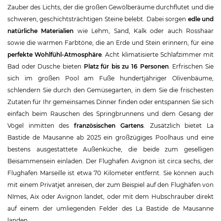
Zauber des Lichts, der die großen Gewölberäume durchflutet und die
schweren, geschichtsträchtigen Steine belebt. Dabei sorgen
edle und
natürliche Materialien
wie Lehm, Sand, Kalk oder auch Rosshaar
sowie die warmen Farbtöne, die an Erde und Stein erinnern, für eine
perfekte Wohlfühl-Atmosphäre
. Acht klimatisierte Schlafzimmer mit
Bad oder Dusche bieten
Platz für bis zu 16 Personen
. Erfrischen Sie
sich im großen Pool am Fuße hundertjähriger Olivenbäume,
schlendern Sie durch den Gemüsegarten, in dem Sie die frischesten
Zutaten für Ihr gemeinsames Dinner finden oder entspannen Sie sich
einfach beim Rauschen des Springbrunnens und dem Gesang der
Vögel inmitten des
französischen Gartens
. Zusätzlich bietet La
Bastide de Mausanne ab 2025 ein großzügiges Poolhaus und eine
bestens ausgestattete Außenküche, die beide zum geselligen
Beisammensein einladen. Der Flughafen Avignon ist circa sechs, der
Flughafen Marseille ist etwa 70 Kilometer entfernt. Sie können auch
mit einem Privatjet anreisen, der zum Beispiel auf den Flughäfen von
Nîmes, Aix oder Avignon landet, oder mit dem Hubschrauber direkt
auf einem der umliegenden Felder des La Bastide de Mausanne
landen.