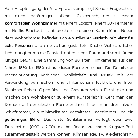
Vom Haupteingang der Villa Epta aus empfängt Sie das Erdgeschoss
mit einem geräumigen, offenen Glasbereich, der zu einem
komfortablen Wohnzimmer
mit einem Ecksofa, einem 50″-Fernseher
mit Netflix, Bluetooth-Lautsprechern und einem Kamin führt. Neben
dem Wohnzimmer befindet sich ein
stilvoller Esstisch mit Platz für
acht Personen
und eine voll ausgestattete Küche. Viel natürliches
Licht dringt durch die Fensterfronten in den Raum und sorgt für ein
luftiges Gefühl. Eine Sammlung von 80 alten Filmkameras aus den
Jahren 1890 bis 1980 ist auf dieser Ebene zu sehen. Die Details der
Inneneinrichtung verbinden
Schlichtheit und Prunk
mit der
Verwendung von Eichen- und afrikanischem Teakholz und Inox-
Stahloberflächen. Ölgemälde und Gravuren setzen Farbtupfer und
machen den Wohnbereich zu einem Kunsterlebnis. Geht man den
Korridor auf der gleichen Ebene entlang, findet man drei stilvolle
Schlafzimmer, ein minimalistisch gestaltetes Badezimmer und ein
geräumiges Büro
. Das erste Schlafzimmer verfügt über zwei
Einzelbetten (0,90 x 2,00), die bei Bedarf zu einem Kingsize-Bett
zusammengestellt werden können, Klimaanlage, TV, Kleiderschrank