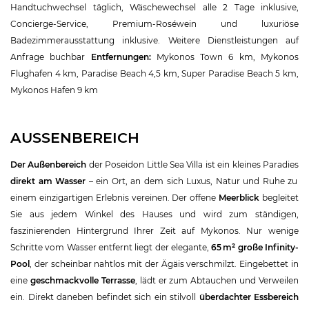
Handtuchwechsel täglich, Wäschewechsel alle 2 Tage inklusive,
Concierge-Service, Premium-Roséwein und luxuriöse
Badezimmerausstattung inklusive. Weitere Dienstleistungen auf
Anfrage buchbar
Entfernungen:
Mykonos Town 6 km, Mykonos
Flughafen 4 km, Paradise Beach 4,5 km, Super Paradise Beach 5 km,
Mykonos Hafen 9 km
AUSSENBEREICH
Der Außenbereich
der Poseidon Little Sea Villa ist ein kleines Paradies
direkt am Wasser
– ein Ort, an dem sich Luxus, Natur und Ruhe zu
einem einzigartigen Erlebnis vereinen. Der offene
Meerblick
begleitet
Sie aus jedem Winkel des Hauses und wird zum ständigen,
faszinierenden Hintergrund Ihrer Zeit auf Mykonos. Nur wenige
Schritte vom Wasser entfernt liegt der elegante,
65 m² große Infinity-
Pool
, der scheinbar nahtlos mit der Ägäis verschmilzt. Eingebettet in
eine
geschmackvolle Terrasse
, lädt er zum Abtauchen und Verweilen
ein. Direkt daneben befindet sich ein stilvoll
überdachter Essbereich