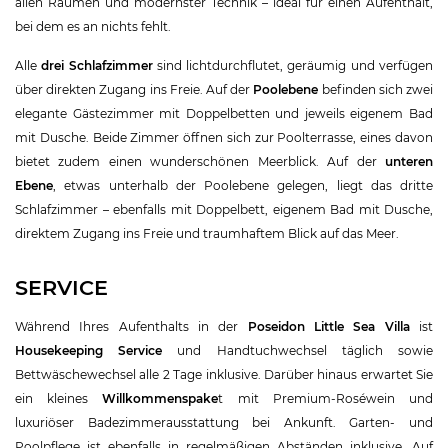
allen Räumen und modernster Technik – ideal für einen Aufenthalt,
bei dem es an nichts fehlt.
Alle
drei Schlafzimmer
sind lichtdurchflutet, geräumig und verfügen
über direkten Zugang ins Freie. Auf der
Poolebene
befinden sich zwei
elegante Gästezimmer mit Doppelbetten und jeweils eigenem Bad
mit Dusche. Beide Zimmer öffnen sich zur Poolterrasse, eines davon
bietet zudem einen wunderschönen Meerblick. Auf der
unteren
Ebene
, etwas unterhalb der Poolebene gelegen, liegt das dritte
Schlafzimmer – ebenfalls mit Doppelbett, eigenem Bad mit Dusche,
direktem Zugang ins Freie und traumhaftem Blick auf das Meer.
SERVICE
Während Ihres Aufenthalts in der
Poseidon Little Sea Villa
ist
Housekeeping Service
und Handtuchwechsel täglich sowie
Bettwäschewechsel alle 2 Tage inklusive. Darüber hinaus erwartet Sie
ein kleines
Willkommenspake
t mit Premium-Roséwein und
luxuriöser Badezimmerausstattung bei Ankunft. Garten- und
Poolpflege ist ebenfalls in regelmäßigen Abständen inklusive. Auf