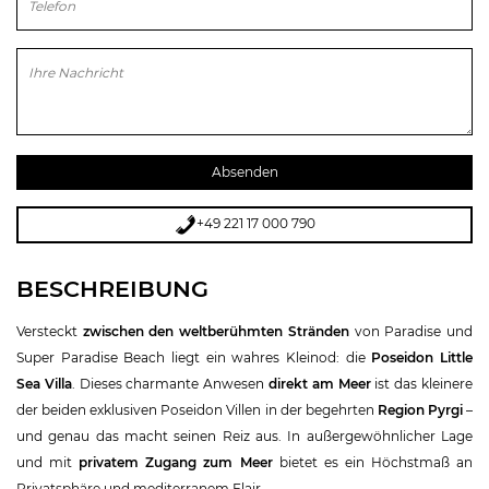
Bitte lasse dieses Feld leer.
+49 221 17 000 790
BESCHREIBUNG
Versteckt
zwischen den weltberühmten Stränden
von Paradise und
Super Paradise Beach liegt ein wahres Kleinod: die
Poseidon Little
Sea Villa
. Dieses charmante Anwesen
direkt am Meer
ist das kleinere
der beiden exklusiven Poseidon Villen in der begehrten
Region Pyrgi
–
und genau das macht seinen Reiz aus. In außergewöhnlicher Lage
und mit
privatem Zugang zum Meer
bietet es ein Höchstmaß an
Privatsphäre und mediterranem Flair.