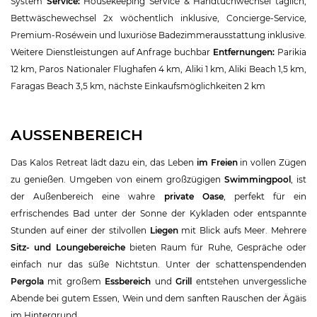
System
Service:
Housekeeping Service & Handtuchwechsel täglich,
Bettwäschewechsel 2x wöchentlich inklusive, Concierge-Service,
Premium-Roséwein und luxuriöse Badezimmerausstattung inklusive.
Weitere Dienstleistungen auf Anfrage buchbar
Entfernungen:
Parikia
12 km, Paros Nationaler Flughafen 4 km, Aliki 1 km, Aliki Beach 1,5 km,
Faragas Beach 3,5 km, nächste Einkaufsmöglichkeiten 2 km
AUSSENBEREICH
Das Kalos Retreat lädt dazu ein, das Leben
im Freien
in vollen Zügen
zu genießen. Umgeben von einem großzügigen
Swimmingpool
, ist
der Außenbereich eine wahre
private Oase
, perfekt für ein
erfrischendes Bad unter der Sonne der Kykladen oder entspannte
Stunden auf einer der stilvollen
Liegen
mit Blick aufs Meer. Mehrere
Sitz- und Loungebereiche
bieten Raum für Ruhe, Gespräche oder
einfach nur das süße Nichtstun. Unter der schattenspendenden
Pergola
mit großem
Essbereich
und
Grill
entstehen unvergessliche
Abende bei gutem Essen, Wein und dem sanften Rauschen der Ägäis
im Hintergrund.