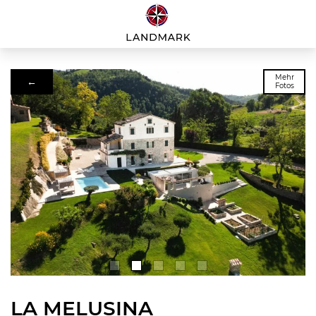
Mehr
←
Fotos
LA MELUSINA