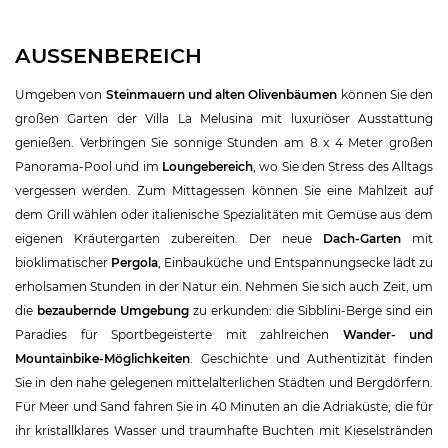
AUSSENBEREICH
Umgeben von
Steinmauern und alten Olivenbäumen
können Sie den
großen Garten der Villa La Melusina mit luxuriöser Ausstattung
genießen. Verbringen Sie sonnige Stunden am 8 x 4 Meter großen
Panorama-Pool und im
Loungebereich
, wo Sie den Stress des Alltags
vergessen werden. Zum Mittagessen können Sie eine Mahlzeit auf
dem Grill wählen oder italienische Spezialitäten mit Gemüse aus dem
eigenen Kräutergarten zubereiten. Der neue
Dach-Garten
mit
bioklimatischer
Pergola
, Einbauküche und Entspannungsecke lädt zu
erholsamen Stunden in der Natur ein. Nehmen Sie sich auch Zeit, um
die
bezaubernde Umgebung
zu erkunden: die Sibblini-Berge sind ein
Paradies für Sportbegeisterte mit zahlreichen
Wander- und
Mountainbike-Möglichkeiten
. Geschichte und Authentizität finden
Sie in den nahe gelegenen mittelalterlichen Städten und Bergdörfern.
Für Meer und Sand fahren Sie in 40 Minuten an die Adriaküste, die für
ihr kristallklares Wasser und traumhafte Buchten mit Kieselstränden