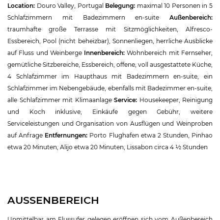
Location:
Douro Valley, Portugal
Belegung:
maximal 10 Personen in 5
Schlafzimmern mit Badezimmern en-suite
Außenbereich:
traumhafte große Terrasse mit Sitzmöglichkeiten, Alfresco-
Essbereich, Pool (nicht beheizbar), Sonnenliegen, herrliche Ausblicke
auf Fluss und Weinberge
Innenbereich:
Wohnbereich mit Fernseher,
gemütliche Sitzbereiche, Essbereich, offene, voll ausgestattete Küche,
4 Schlafzimmer im Haupthaus mit Badezimmern en-suite, ein
Schlafzimmer im Nebengebäude, ebenfalls mit Badezimmer en-suite,
alle Schlafzimmer mit Klimaanlage
Service:
Housekeeper, Reinigung
und Koch inklusive, Einkäufe gegen Gebühr, weitere
Serviceleistungen und Organisation von Ausflügen und Weinproben
auf Anfrage
Entfernungen:
Porto Flughafen etwa 2 Stunden, Pinhao
etwa 20 Minuten, Alijo etwa 20 Minuten, Lissabon circa 4 ½ Stunden
AUSSENBEREICH
Unmittelbar am Flussufer gelegen eröffnen sich vom Außenbereich