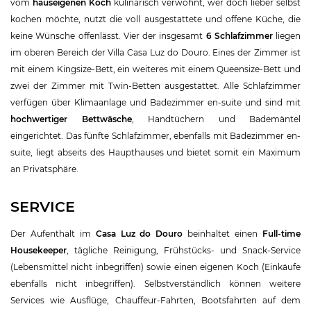
vom
hauseigenen Koch
kulinarisch verwöhnt, wer doch lieber selbst
kochen möchte, nutzt die voll ausgestattete und offene Küche, die
keine Wünsche offenlässt. Vier der insgesamt
6 Schlafzimmer
liegen
im oberen Bereich der Villa Casa Luz do Douro. Eines der Zimmer ist
mit einem Kingsize-Bett, ein weiteres mit einem Queensize-Bett und
zwei der Zimmer mit Twin-Betten ausgestattet. Alle Schlafzimmer
verfügen über Klimaanlage und Badezimmer en-suite und sind mit
hochwertiger Bettwäsche
, Handtüchern und Bademäntel
eingerichtet. Das fünfte Schlafzimmer, ebenfalls mit Badezimmer en-
suite, liegt abseits des Haupthauses und bietet somit ein Maximum
an Privatsphäre.
SERVICE
Der Aufenthalt im
Casa Luz do Douro
beinhaltet einen
Full-time
Housekeeper
, tägliche Reinigung, Frühstücks- und Snack-Service
(Lebensmittel nicht inbegriffen) sowie einen eigenen Koch (Einkäufe
ebenfalls nicht inbegriffen). Selbstverständlich können weitere
Services wie Ausflüge, Chauffeur-Fahrten, Bootsfahrten auf dem