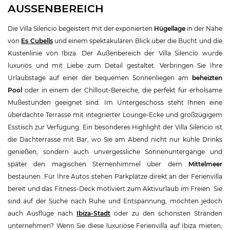
AUSSENBEREICH
Die Villa Silencio begeistert mit der exponierten
Hügellage
in der Nähe
von
Es Cubells
und einem spektakulären Blick über die Bucht und die
Küstenlinie von Ibiza. Der Außenbereich der Villa Silencio wurde
luxuriös und mit Liebe zum Detail gestaltet. Verbringen Sie Ihre
Urlaubstage auf einer der bequemen Sonnenliegen am
beheizten
Pool
oder in einem der Chillout-Bereiche, die perfekt für erholsame
Mußestunden geeignet sind. Im Untergeschoss steht Ihnen eine
überdachte Terrasse mit integrierter Lounge-Ecke und großzügigem
Esstisch zur Verfügung. Ein besonderes Highlight der Villa Silencio ist
die Dachterrasse mit Bar, wo Sie am Abend nicht nur kühle Drinks
genießen, sondern auch unvergessliche Sonnenuntergänge und
später den magischen Sternenhimmel über dem
Mittelmeer
bestaunen. Für Ihre Autos stehen Parkplätze direkt an der Ferienvilla
bereit und das Fitness-Deck motiviert zum Aktivurlaub im Freien. Sie
sind auf der Suche nach Ruhe und Entspannung, möchten jedoch
auch Ausflüge nach
Ibiza-Stadt
oder zu den schönsten Stränden
unternehmen? Wenn Sie diese luxuriöse Ferienvilla auf Ibiza mieten,