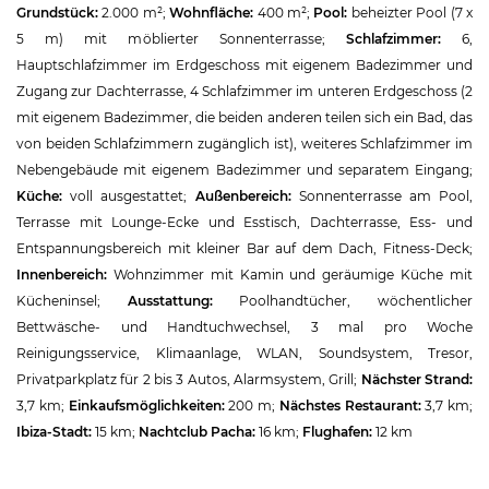
Grundstück:
2.000 m²;
Wohnfläche:
400 m²;
Pool:
beheizter Pool (7 x
5 m) mit möblierter Sonnenterrasse;
Schlafzimmer:
6,
Hauptschlafzimmer im Erdgeschoss mit eigenem Badezimmer und
Zugang zur Dachterrasse, 4 Schlafzimmer im unteren Erdgeschoss (2
mit eigenem Badezimmer, die beiden anderen teilen sich ein Bad, das
von beiden Schlafzimmern zugänglich ist), weiteres Schlafzimmer im
Nebengebäude mit eigenem Badezimmer und separatem Eingang;
Küche:
voll ausgestattet;
Außenbereich:
Sonnenterrasse am Pool,
Terrasse mit Lounge-Ecke und Esstisch, Dachterrasse, Ess- und
Entspannungsbereich mit kleiner Bar auf dem Dach, Fitness-Deck;
Innenbereich:
Wohnzimmer mit Kamin und geräumige Küche mit
Kücheninsel;
Ausstattung:
Poolhandtücher, wöchentlicher
Bettwäsche- und Handtuchwechsel, 3 mal pro Woche
Reinigungsservice, Klimaanlage, WLAN, Soundsystem, Tresor,
Privatparkplatz für 2 bis 3 Autos, Alarmsystem, Grill;
Nächster Strand:
3,7 km;
Einkaufsmöglichkeiten:
200 m;
Nächstes Restaurant:
3,7 km;
Ibiza-Stadt:
15 km;
Nachtclub Pacha:
16 km;
Flughafen:
12 km