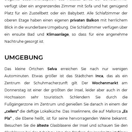
verfügt über ein angrenzendes Zimmer mit Sofa und hat genügend
Platz für ein Zustellbett oder ein Babybett. Alle Schlafzimmer der
oberen Etage haben einen eigenen
privaten Balkon
mit herrlichem
Blick in die wunderbare Umgebung. Die Schlafzimmer verfügen über
ein ensuite Bad und
Klimaanlage
, so dass für eine angenehme
Nachtruhe gesorgt ist.
UMGEBUNG
Das kleine Örtchen
Selva
erreichen Sie nach nur wenigen
Autominuten. Etwas größer ist das Städtchen
Inca
, das als ein
Zentrum der Schuhmacherzunft gilt. Der
Wochenmarkt
am
Donnerstag ist einer der größten der Insel, leider aber auch in der
Hochsaison sehr touristisch. Schlendern Sie durch die
Fußgängerzone im Zentrum und genießen Sie danach in einem der
„cellers“
die deftige Lokalküche. Das Inselinnere, die auf Mallorca
„Es
Pla“
, die Ebene heißt, ist für seine hervorragenden Weine bekannt.
Besuchen Sie die
älteste
Glasbläserei der Insel und schauen Sie den