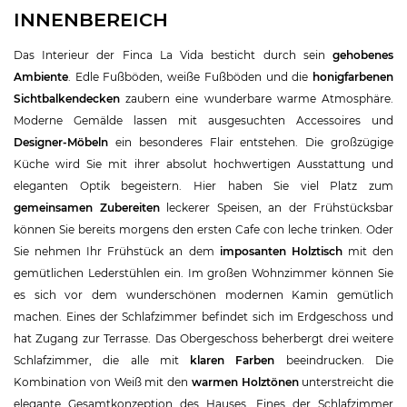
INNENBEREICH
Das Interieur der Finca La Vida besticht durch sein
gehobenes
Ambiente
. Edle Fußböden, weiße Fußböden und die
honigfarbenen
Sichtbalkendecken
zaubern eine wunderbare warme Atmosphäre.
Moderne Gemälde lassen mit ausgesuchten Accessoires und
Designer-Möbeln
ein besonderes Flair entstehen. Die großzügige
Küche wird Sie mit ihrer absolut hochwertigen Ausstattung und
eleganten Optik begeistern. Hier haben Sie viel Platz zum
gemeinsamen Zubereiten
leckerer Speisen, an der Frühstücksbar
können Sie bereits morgens den ersten Cafe con leche trinken. Oder
Sie nehmen Ihr Frühstück an dem
imposanten Holztisch
mit den
gemütlichen Lederstühlen ein. Im großen Wohnzimmer können Sie
es sich vor dem wunderschönen modernen Kamin gemütlich
machen. Eines der Schlafzimmer befindet sich im Erdgeschoss und
hat Zugang zur Terrasse. Das Obergeschoss beherbergt drei weitere
Schlafzimmer, die alle mit
klaren Farben
beeindrucken. Die
Kombination von Weiß mit den
warmen Holztönen
unterstreicht die
elegante Gesamtkonzeption des Hauses. Eines der Schlafzimmer