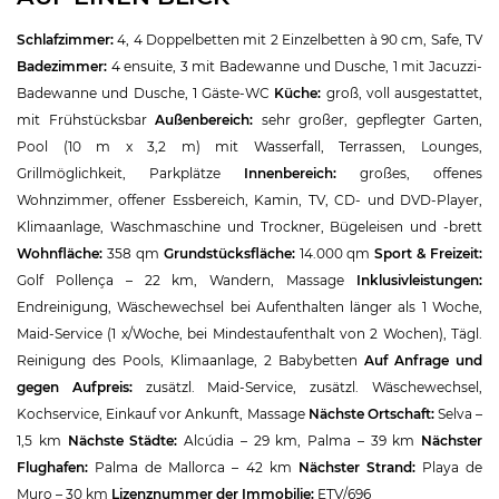
Schlafzimmer:
4, 4 Doppelbetten mit 2 Einzelbetten à 90 cm, Safe, TV
Badezimmer:
4 ensuite, 3 mit Badewanne und Dusche, 1 mit Jacuzzi-
Badewanne und Dusche, 1 Gäste-WC
K
üche:
groß, voll ausgestattet,
mit Frühstücksbar
Außenbereich:
sehr großer, gepflegter Garten,
Pool (10 m x 3,2 m) mit Wasserfall, Terrassen, Lounges,
Grillmöglichkeit, Parkplätze
Innenbereich:
großes, offenes
Wohnzimmer, offener Essbereich, Kamin, TV, CD- und DVD-Player,
Klimaanlage, Waschmaschine und Trockner, Bügeleisen und -brett
Wohnfläche:
358 qm
Grundstücksfläche:
14.000 qm
Sport & Freizeit:
Golf Pollença – 22 km, Wandern, Massage
Inklusivleistungen:
Endreinigung, Wäschewechsel bei Aufenthalten länger als 1 Woche,
Maid-Service (1 x/Woche, bei Mindestaufenthalt von 2 Wochen), Tägl.
Reinigung des Pools, Klimaanlage, 2 Babybetten
Auf Anfrage und
gegen Aufpreis:
zusätzl. Maid-Service, zusätzl. Wäschewechsel,
Kochservice, Einkauf vor Ankunft, Massage
Nächste Ortschaft:
Selva –
1,5 km
Nächste Städte:
Alcúdia – 29 km, Palma – 39 km
Nächster
Flughafen:
Palma de Mallorca – 42 km
Nächster Strand:
Playa de
Muro – 30 km
Lizenznummer der Immobilie:
ETV/696