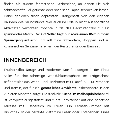
finden Sie zudem fantastische Sitzbereiche, an denen Sie sich
schmackhafte Grillgerichte oder spanische Tapas schmecken lassen.
Dabei genießen frisch gepressten Orangensaft von den eigenen
Bäumen des Grundstücks. Wer auch im Urlaub nicht auf sportliche
Aktivitäten verzichten möchte, nutzt das Badmintonfeld für ein
spannendes Match. Der Ort
Soller liegt nur etwa einen 10-minütigen
Spaziergang entfernt
und lädt zum Schlendern, Shoppen und zu
kulinarischen Genüssen in einem der Restaurants oder Bars ein.
INNENBEREICH
Traditionelles Design
und moderner Komfort sorgen in der Finca
Soller für eine stimmige Wohlfühlatmosphäre. Im Erdgeschoss
befindet sich das Wohn- und Esszimmer mit Platz für 8 – 10 Personen
und Kamin, der für ein
gemütliches Ambiente
insbesondere in den
kühleren Monaten sorgt. Die rustikale
Küche im mallorquinischen Stil
ist komplett ausgestattet und führt unmittelbar auf eine schattige
Terrasse mit Essbereich im Freien. Ein Fernseh-Zimmer mit
Bibliothek ist der perfekte Platz zum Lesen oder Entspannen. Eines