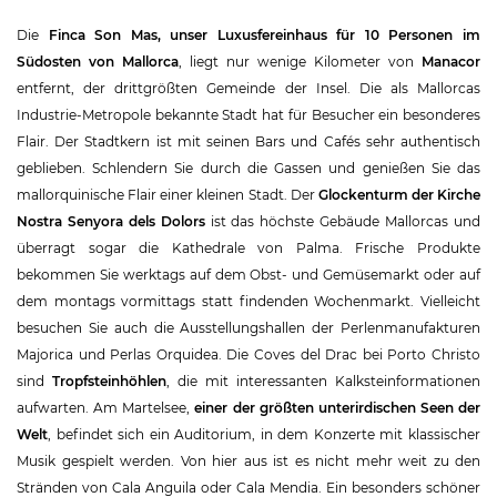
Die
Finca Son Mas, unser Luxusfereinhaus für 10 Personen im
Südosten von Mallorca
, liegt nur wenige Kilometer von
Manacor
entfernt, der drittgrößten Gemeinde der Insel. Die als Mallorcas
Industrie-Metropole bekannte Stadt hat für Besucher ein besonderes
Flair. Der Stadtkern ist mit seinen Bars und Cafés sehr authentisch
geblieben. Schlendern Sie durch die Gassen und genießen Sie das
mallorquinische Flair einer kleinen Stadt. Der
Glockenturm der Kirche
Nostra Senyora dels Dolors
ist das höchste Gebäude Mallorcas und
überragt sogar die Kathedrale von Palma. Frische Produkte
bekommen Sie werktags auf dem Obst- und Gemüsemarkt oder auf
dem montags vormittags statt findenden Wochenmarkt. Vielleicht
besuchen Sie auch die Ausstellungshallen der Perlenmanufakturen
Majorica und Perlas Orquidea. Die Coves del Drac bei Porto Christo
sind
Tropfsteinhöhlen
, die mit interessanten Kalksteinformationen
aufwarten. Am Martelsee,
einer der größten unterirdischen Seen der
Welt
, befindet sich ein Auditorium, in dem Konzerte mit klassischer
Musik gespielt werden. Von hier aus ist es nicht mehr weit zu den
Stränden von Cala Anguila oder Cala Mendia. Ein besonders schöner