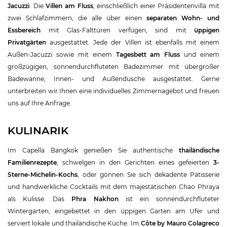
Jacuzzi
. Die
Villen am Fluss
, einschließlich einer Präsidentenvilla mit
zwei Schlafzimmern, die alle über einen
separaten Wohn- und
Essbereich
mit Glas-Falttüren verfügen, sind mit
üppigen
Privatgärten
ausgestattet. Jede der Villen ist ebenfalls mit einem
Außen-Jacuzzi sowie mit einem
Tagesbett am Fluss
und einem
großzügigen, sonnendurchfluteten Badezimmer mit übergroßer
Badewanne, Innen- und Außendusche ausgestattet. Gerne
unterbreiten wir Ihnen eine individuelles Zimmernagebot und freuen
uns auf Ihre Anfrage.
KULINARIK
Im Capella Bangkok genießen Sie authentische
thailändische
Familienrezepte
, schwelgen in den Gerichten eines gefeierten
3-
Sterne-Michelin-Kochs
, oder gönnen Sie sich dekadente Patisserie
und handwerkliche Cocktails mit dem majestätischen Chao Phraya
als Kulisse. Das
Phra Nakhon
ist ein sonnendurchfluteter
Wintergarten, eingebettet in den üppigen Garten am Ufer und
serviert lokale und thailändische Küche. Im
Côte by Mauro Colagreco