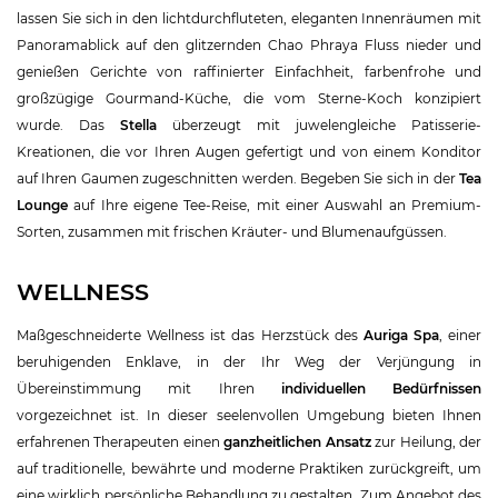
lassen Sie sich in den lichtdurchfluteten, eleganten Innenräumen mit
Panoramablick auf den glitzernden Chao Phraya Fluss nieder und
genießen Gerichte von raffinierter Einfachheit, farbenfrohe und
großzügige Gourmand-Küche, die vom Sterne-Koch konzipiert
wurde. Das
Stella
überzeugt mit juwelengleiche Patisserie-
Kreationen, die vor Ihren Augen gefertigt und von einem Konditor
auf Ihren Gaumen zugeschnitten werden. Begeben Sie sich in der
Tea
Lounge
auf Ihre eigene Tee-Reise, mit einer Auswahl an Premium-
Sorten, zusammen mit frischen Kräuter- und Blumenaufgüssen.
WELLNESS
Maßgeschneiderte Wellness ist das Herzstück des
Auriga Spa
, einer
beruhigenden Enklave, in der Ihr Weg der Verjüngung in
Übereinstimmung mit Ihren
individuellen Bedürfnissen
vorgezeichnet ist. In dieser seelenvollen Umgebung bieten Ihnen
erfahrenen Therapeuten einen
ganzheitlichen Ansatz
zur Heilung, der
auf traditionelle, bewährte und moderne Praktiken zurückgreift, um
eine wirklich persönliche Behandlung zu gestalten. Zum Angebot des