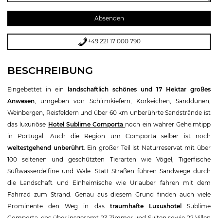
+49 221 17 000 790
BESCHREIBUNG
Eingebettet in ein
landschaftlich schönes und 17 Hektar großes
Anwesen
, umgeben von Schirmkiefern, Korkeichen, Sanddünen,
Weinbergen, Reisfeldern und über 60 km unberührte Sandstrände ist
das luxuriöse
Hotel Sublime Comporta
noch ein wahrer Geheimtipp
in Portugal. Auch die Region um Comporta selber ist noch
weitestgehend unberührt
. Ein großer Teil ist Naturreservat mit über
100 seltenen und geschützten Tierarten wie Vögel, Tigerfische
Süßwasserdelfine und Wale. Statt Straßen führen Sandwege durch
die Landschaft und Einheimische wie Urlauber fahren mit dem
Fahrrad zum Strand. Genau aus diesem Grund finden auch viele
Prominente den Weg in das
traumhafte Luxushotel
Sublime
Comporta, das über insgesamt 23 Zimmer und Suiten sowie 22 Villen