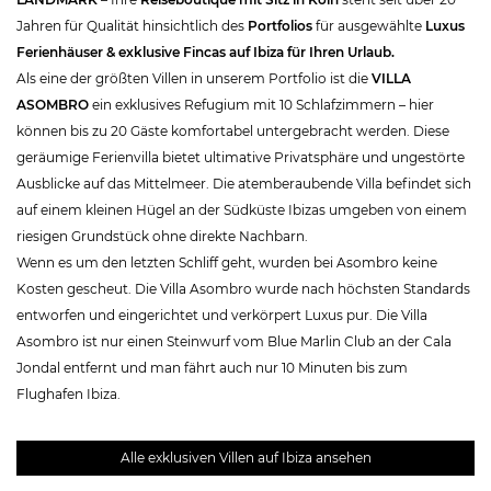
Jahren für Qualität hinsichtlich des
Portfolios
für ausgewählte
Luxus
Ferienhäuser & exklusive Fincas auf Ibiza für Ihren Urlaub.
Als eine der größten Villen in unserem Portfolio ist die
VILLA
ASOMBRO
ein exklusives Refugium mit 10 Schlafzimmern – hier
können bis zu 20 Gäste komfortabel untergebracht werden. Diese
geräumige Ferienvilla bietet ultimative Privatsphäre und ungestörte
Ausblicke auf das Mittelmeer. Die atemberaubende Villa befindet sich
auf einem kleinen Hügel an der Südküste Ibizas umgeben von einem
riesigen Grundstück ohne direkte Nachbarn.
Wenn es um den letzten Schliff geht, wurden bei Asombro keine
Kosten gescheut. Die Villa Asombro wurde nach höchsten Standards
entworfen und eingerichtet und verkörpert Luxus pur. Die Villa
Asombro ist nur einen Steinwurf vom Blue Marlin Club an der Cala
Jondal entfernt und man fährt auch nur 10 Minuten bis zum
Flughafen Ibiza.
Alle exklusiven Villen auf Ibiza ansehen