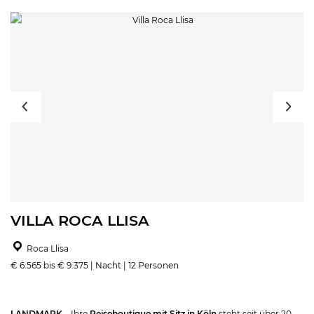
VILLA ROCA LLISA
Roca Llisa
€ 6.565 bis € 9.375 | Nacht | 12 Personen
LANDMARK
– Ihre
Reiseboutique mit Sitz in Köln
steht seit über 20